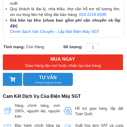
xuất
Quý khách là đại lý, nhà thầu, thợ cần hỗ trợ số lượng lớn,
xin vui lòng liên hệ tổng đài bán hàng:
024.2218.6598
Giá bán tại kho (chưa bao gồm phí vận chuyển và lắp
đặt)
Chính Sách Vận Chuyển - Lắp Đặt Điện Máy SGT
Tình trạng:
Còn Hàng
Số lượng:
MUA NGAY
Giao hàng tận nơi hoặc nhận tại cửa hàng
TƯ VẤN
Chúng tôi sẽ gọi lại cho bạn
Cam Kết Dịch Vụ Của Điện Máy SGT
Hàng chính hãng, mới
Hỗ trợ giao hàng, lắp đặt
100%, nguyên đai, nguyên
Toàn Quốc
kiện
Bảo hành chính hãng tại
Xuất hóa đơn VAT và cung