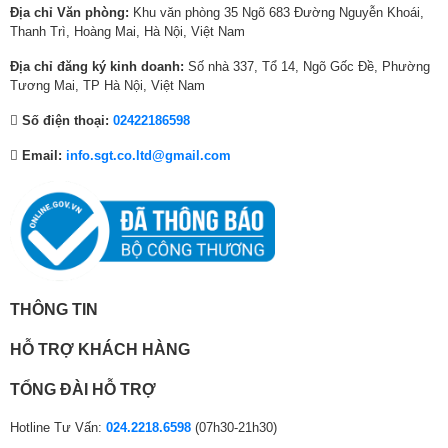
Địa chỉ Văn phòng:
Khu văn phòng 35 Ngõ 683 Đường Nguyễn Khoái,
0
0
0
Thanh Trì, Hoàng Mai, Hà Nội, Việt Nam
0
0
0
0
0
0
Địa chỉ đăng ký kinh doanh:
Số nhà 337, Tổ 14, Ngõ Gốc Đề, Phường
₫
₫
₫
Tương Mai, TP Hà Nội, Việt Nam
.
.
.
Số điện thoại:
02422186598
Email:
info.sgt.co.ltd@gmail.com
Công nghệ kính Low-E hỗ trợ trưng bày tối
đa
THÔNG TIN
Công nghệ kính Low-E (Low Energy) ở Tủ mát Sanaky là loại kính được
phủ một loại hợp chất đặc biệt phản xạ bức xạ ánh sáng mang nhiệt lên
HỖ TRỢ KHÁCH HÀNG
trên bề mặt. Loại chất này sẽ giúp kính có khả năng hạn chế tốc độ phát
nhiệt, giảm sự phân tán nhiệt và hấp thụ nhiệt chậm…
TỔNG ĐÀI HỖ TRỢ
Khả năng khống chế nhiệt lượng
Hotline Tư Vấn:
024.2218.6598
(07h30-21h30)