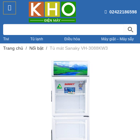
02422186598
Tivi
Tủ lạnh
Điều hòa
Máy giặt – Máy sấy
Trang chủ
Nổi bật
Tủ mát Sanaky VH-3088KW3