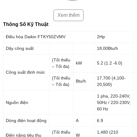
Xem thêm
Thông Số Kỹ Thuật
Điều hòa Daikin FTKY50ZVMV
2Hp
Dãy công suất
18,00Btu/h
(Tối thiểu
kW
5.2 (1.2 -6.0)
– Tối đa)
Công suất định mức
(Tối thiểu
17,700 (4,100-
Btu/h
– Tối đa)
20,500)
1 pha, 220-240V,
Nguồn điện
50Hz / 220-230V,
60 Hz
Dòng điện hoạt động
A
6.9
(Tối thiểu
1,480 (210
Điện năng tiêu thụ
W