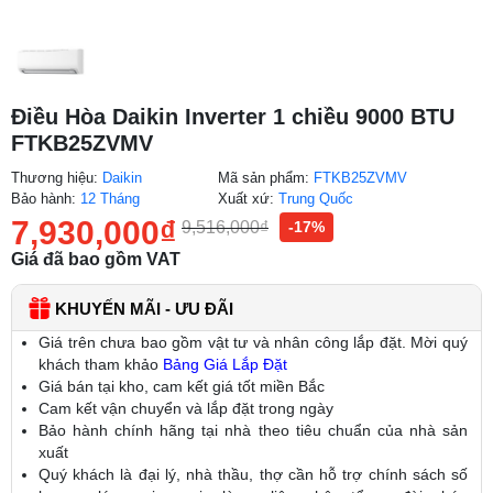
Điều Hòa Daikin Inverter 1 chiều 9000 BTU
FTKB25ZVMV
Thương hiệu:
Daikin
Mã sản phẩm:
FTKB25ZVMV
Bảo hành:
12 Tháng
Xuất xứ:
Trung Quốc
7,930,000
₫
9,516,000
₫
-17%
Giá đã bao gồm VAT
KHUYẾN MÃI - ƯU ĐÃI
Giá trên chưa bao gồm vật tư và nhân công lắp đặt. Mời quý
khách tham khảo
Bảng Giá Lắp Đặt
Giá bán tại kho, cam kết giá tốt miền Bắc
Cam kết vận chuyển và lắp đặt trong ngày
Bảo hành chính hãng tại nhà theo tiêu chuẩn của nhà sản
xuất
Quý khách là đại lý, nhà thầu, thợ cần hỗ trợ chính sách số