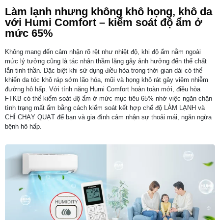
Làm lạnh nhưng không khô họng, khô da
với Humi Comfort – kiểm soát độ ẩm ở
mức 65%
Không mang đến cảm nhận rõ rệt như nhiệt độ, khi độ ẩm nằm ngoài
mức lý tưởng cũng là tác nhân thầm lặng gây ảnh hưởng đến thể chất
lẫn tinh thần. Đặc biệt khi sử dụng điều hòa trong thời gian dài có thể
khiến da tóc khô ráp sớm lão hóa, mũi và họng khô rát gây viêm nhiễm
đường hô hấp. Với tính năng Humi Comfort hoàn toàn mới, điều hòa
FTKB có thể kiểm soát độ ẩm ở mức mục tiêu 65% nhờ việc ngăn chặn
tình trạng mất ẩm bằng cách kiểm soát kết hợp chế độ LÀM LẠNH và
CHỈ CHẠY QUẠT để bạn và gia đình cảm nhận sự thoải mái, ngăn ngừa
bệnh hô hấp.