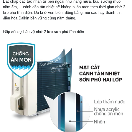
Bất chấp các tác nhân từ bên ngoài như nắng mưa, bụi, sương muối,
nồm ẩm,… cánh dàn tản nhiệt sẽ không bị ăn mòn theo thời gian nhờ 2
lớp phủ tĩnh điện. Dù là ở ven biển, đồng bằng, núi cao hay thành thị,
điều hòa Daikin bền vững cùng năm tháng.
Gấp đôi sự bảo vệ nhờ 2 lớp sơn phủ tĩnh điện.