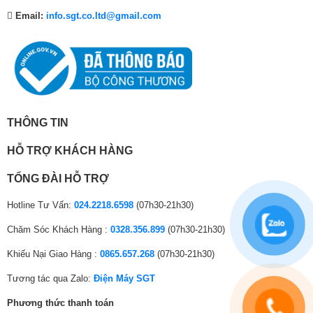
nạp
Email:
info.sgt.co.ltd@gmail.com
Độ ồn (Cao / Rất
dB(A)
47/43
thấp)
Kích thước (Cao x
mm
595 X 845 X 300
Rộng x Dày)
THÔNG TIN
Khối lượng
Kg
34
Giới hạn hoạt động
°CDB
19.4 đến 46
HỖ TRỢ KHÁCH HÀNG
Lỏng
mm
ø6.4
TỔNG ĐÀI HỖ TRỢ
Kết nối ống
Hơi
mm
ø12.7
Hotline Tư Vấn:
024.2218.6598
(07h30-21h30)
Nước xả
mm
ø16.0
Chăm Sóc Khách Hàng :
0328.356.899
(07h30-21h30)
Khiếu Nại Giao Hàng :
0865.657.268
(07h30-21h30)
Chiều dài tối đa
m
30
Tương tác qua Zalo:
Điện Máy SGT
Chênh lệch độ cao
m
20
tối đa
Phương thức thanh toán