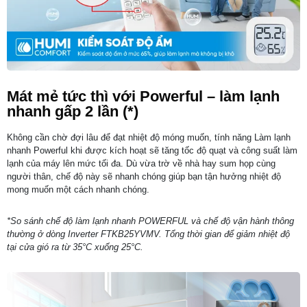
Mát mẻ tức thì với Powerful – làm lạnh
nhanh gấp 2 lần (*)
Không cần chờ đợi lâu để đạt nhiệt độ móng muốn, tính năng Làm lạnh
nhanh Powerful khi được kích hoạt sẽ tăng tốc độ quạt và công suất làm
lạnh của máy lên mức tối đa. Dù vừa trờ về nhà hay sum họp cùng
người thân, chế độ này sẽ nhanh chóng giúp bạn tận hưởng nhiệt độ
mong muốn một cách nhanh chóng.
*So sánh chế độ làm lạnh nhanh POWERFUL và chế độ vận hành thông
thường ở dòng Inverter FTKB25YVMV. Tổng thời gian để giảm nhiệt độ
tại cửa gió ra từ 35°C xuống 25°C.