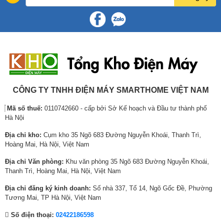
c
i
c
i
c
i
l
ệ
l
ệ
l
ệ
Kích thước (Cao x
à
n
à
n
à
n
mm
300 x 920 x 240
Rộng x Dày)
:
t
:
t
:
t
4
ạ
4
ạ
8
ạ
Khối lượng
Kg
13
,
i
,
i
,
i
0
l
4
l
4
l
DÀN NÓNG
RKY50ZVMV
0
à
4
à
0
à
0
:
0
:
0
:
CÔNG TY TNHH ĐIỆN MÁY SMARTHOME VIỆT NAM
,
3
,
3
,
7
Màu vỏ máy
Trắng ngà
Mã số thuế:
0110742660 - cấp bởi Sở Kế hoạch và Đầu tư thành phố
8
,
0
,
0
,
Hà Nội
0
3
0
7
0
0
Máy nén Swing
Loại
0
3
0
0
0
0
dạng kín
Địa chỉ kho:
Cụm kho 35 Ngõ 683 Đường Nguyễn Khoái, Thanh Trì,
₫
4
₫
0
₫
0
Hoàng Mai, Hà Nội, Việt Nam
Máy nén
Công
.
,
.
,
.
,
Địa chỉ Văn phòng:
Khu văn phòng 35 Ngõ 683 Đường Nguyễn Khoái,
suất đầu
W
1,100
0
0
0
Thanh Trì, Hoàng Mai, Hà Nội, Việt Nam
ra
0
0
0
0
0
0
Địa chỉ đăng ký kinh doanh:
Số nhà 337, Tổ 14, Ngõ Gốc Đề, Phường
Loại
R32
₫
₫
₫
Tương Mai, TP Hà Nội, Việt Nam
.
.
.
Khối
Môi chất lạnh
Số điện thoại:
02422186598
lượng
Kg
0.57