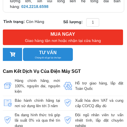
lượng lớn, xin vui lòng liên hệ tổng đài bán
hàng:
024.2218.6598
Tình trạng:
Còn Hàng
Số lượng:
MUA NGAY
Giao hàng tận nơi hoặc nhận tại cửa hàng
TƯ VẤN
Chúng tôi sẽ gọi lại cho bạn
Cam Kết Dịch Vụ Của Điện Máy SGT
Hàng chính hãng, mới
Hỗ trợ giao hàng, lắp đặt
100%, nguyên đai, nguyên
Toàn Quốc
kiện
Bảo hành chính hãng tại
Xuất hóa đơn VAT và cung
nơi sử dụng lên tới 3 năm
cấp CO/CQ đầy đủ
Đa dạng hình thức trả góp
Đội ngũ nhân viên tư vấn
lãi suất 0% và qua thẻ tín
nhiệt tình, lắp đặt chuyên
dụng
nghiệp