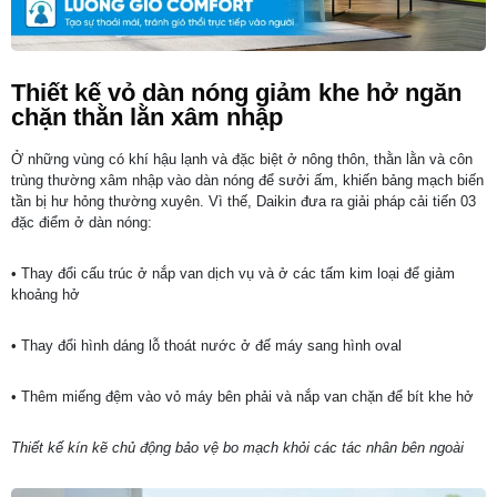
Thiết kế vỏ dàn nóng giảm khe hở ngăn
chặn thằn lằn xâm nhập
Ở những vùng có khí hậu lạnh và đặc biệt ở nông thôn, thằn lằn và côn
trùng thường xâm nhập vào dàn nóng để sưởi ấm, khiến bảng mạch biến
tần bị hư hỏng thường xuyên. Vì thế, Daikin đưa ra giải pháp cải tiến 03
đặc điểm ở dàn nóng:
• Thay đổi cấu trúc ở nắp van dịch vụ và ở các tấm kim loại để giảm
khoảng hở
• Thay đổi hình dáng lỗ thoát nước ở đế máy sang hình oval
• Thêm miếng đệm vào vỏ máy bên phải và nắp van chặn để bít khe hở
Thiết kế kín kẽ chủ động bảo vệ bo mạch khỏi các tác nhân bên ngoài