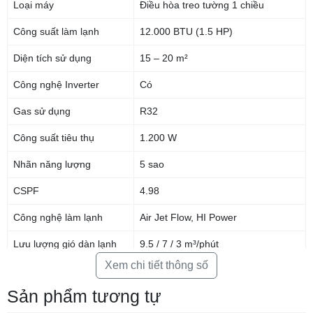
Loại máy
Điều hòa treo tường 1 chiều
Động cơ DC PAM Inverter trên máy điều hòa Mitsubishi Heavy giúp tối
ưu điện năng tiêu thụ
Công suất làm lạnh
12.000 BTU (1.5 HP)
Công nghệ khí động học Jet Flow tăng
Diện tích sử dụng
15 – 20 m²
cường tốc độ thổi gió
Công nghệ Inverter
Có
Jet Flow, công nghệ mô phỏng nguyên lý hoạt động của động cơ phản
lực trong máy bay, để chế tạo cánh quạt tuabin. Với cánh quạt tuabin đặc
Gas sử dụng
R32
biệt này, cho phép máy điều hòa Mitsubishi Heavy có thể nhanh chóng
sản sinh ra một lưu lượng khí lớn. Điều đó có nghĩa là thời gian làm mát
Công suất tiêu thụ
1.200 W
và sưởi ấm sẽ được rút ngắn lại, người dùng có thể tận hưởng cảm giác
thoải mái, dễ chịu một cách nhanh chóng hơn.
Nhãn năng lượng
5 sao
CSPF
4.98
Công nghệ làm lạnh
Air Jet Flow, HI Power
Lưu lượng gió dàn lạnh
9.5 / 7 / 3 m³/phút
Xem chi tiết thông số
Lưu lượng gió dàn nóng
24.5 m³/phút
Sản phẩm tương tự
Kháng khuẩn khử mùi
Bộ lọc Enzyme