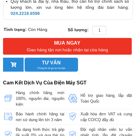
Quý khách là đại lý, nhà thầu, thợ cần hỗ trợ chính sách số
lượng lớn, xin vui lòng liên hệ tổng đài bán hàng:
024.2218.6598
Tình trạng:
Còn Hàng
Số lượng:
MUA NGAY
Giao hàng tận nơi hoặc nhận tại cửa hàng
TƯ VẤN
Chúng tôi sẽ gọi lại cho bạn
Cam Kết Dịch Vụ Của Điện Máy SGT
Hàng chính hãng, mới
Hỗ trợ giao hàng, lắp đặt
100%, nguyên đai, nguyên
Toàn Quốc
kiện
Bảo hành chính hãng tại
Xuất hóa đơn VAT và cung
nơi sử dụng lên tới 3 năm
cấp CO/CQ đầy đủ
Đa dạng hình thức trả góp
Đội ngũ nhân viên tư vấn
lãi suất 0% và qua thẻ tín
nhiệt tình, lắp đặt chuyên