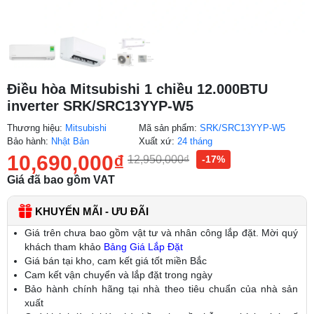
Điều hòa Mitsubishi 1 chiều 12.000BTU
inverter SRK/SRC13YYP-W5
Thương hiệu:
Mitsubishi
Mã sản phẩm:
SRK/SRC13YYP-W5
Bảo hành:
Nhật Bản
Xuất xứ:
24 tháng
10,690,000
₫
12,950,000
₫
-17%
Giá đã bao gồm VAT
KHUYẾN MÃI - ƯU ĐÃI
Giá trên chưa bao gồm vật tư và nhân công lắp đặt. Mời quý
khách tham khảo
Bảng Giá Lắp Đặt
Giá bán tại kho, cam kết giá tốt miền Bắc
Cam kết vận chuyển và lắp đặt trong ngày
Bảo hành chính hãng tại nhà theo tiêu chuẩn của nhà sản
xuất