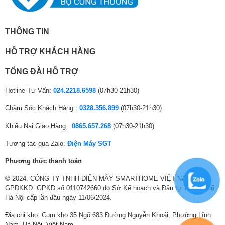
THÔNG TIN
HỖ TRỢ KHÁCH HÀNG
TỔNG ĐÀI HỖ TRỢ
Công nghệ Ion 24H mang đến sự dễ chịu cả ngày mà không cần phải
khởi động máy
Hotline Tư Vấn:
024.2218.6598
(07h30-21h30)
Bộ lọc khuẩn mạnh mẽ Enzyme Filter
Chăm Sóc Khách Hàng :
0328.356.899
(07h30-21h30)
Tấm lọc cao cấp Enzyme được nghiên cứu và phát triển độc quyền bởi
Khiếu Nại Giao Hàng :
0865.657.268
(07h30-21h30)
tập đoàn Mitsubishi Heavy. Tấm lọc này mang lại hiệu quả cao trong quá
trình ngăn ngừa sự hình thành, phát triển của vi rút và vi khuẩn. Vi rút &
Tương tác qua Zalo:
Điện Máy SGT
vi khuẩn theo lực hút tĩnh điện sẽ đi qua bộ lọc Enzyme, tại đây chúng
lập tức bị giữ lại, đồng thời quá trình phân hủy và phá vỡ cấu trúc vi
Phương thức thanh toán
khuẩn sẽ được diễn ra ngay lập tức dưới tác động của ánh sáng mặt
trời.
© 2024. CÔNG TY TNHH ĐIỆN MÁY SMARTHOME VIỆT NAM.
GPDKKD: GPKD số 0110742660 do Sở Kế hoạch và Đầu tư Thành phố
Hà Nội cấp lần đầu ngày 11/06/2024.
Địa chỉ kho: Cụm kho 35 Ngõ 683 Đường Nguyễn Khoái, Phường Lĩnh
Nam, Hà Nội, Việt Nam