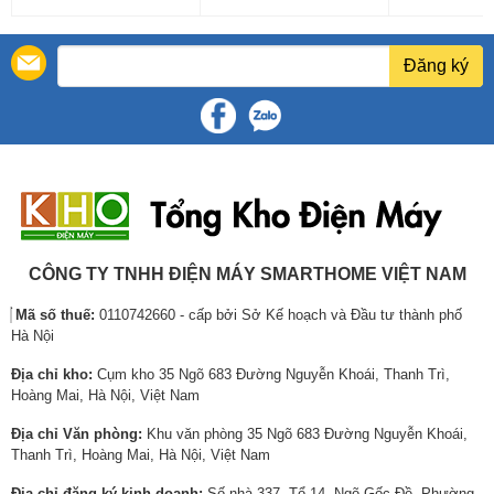
á
i
á
i
á
i
Quý khách là đại lý, nhà thầu, thợ cần hỗ trợ chính
g
á
g
á
g
á
sách số lượng lớn, xin vui lòng liên hệ tổng đài bán
ố
h
ố
h
ố
h
hàng:
024.2216.8398
Đăng ký
c
i
c
i
c
i
l
ệ
l
ệ
l
ệ
à
n
à
n
à
n
:
t
:
t
:
t
4
ạ
4
ạ
5
ạ
,
i
,
i
,
i
8
l
3
l
6
l
0
à
2
à
5
à
0
:
0
:
8
:
CÔNG TY TNHH ĐIỆN MÁY SMARTHOME VIỆT NAM
,
4
,
3
,
4
Mã số thuế:
0110742660 - cấp bởi Sở Kế hoạch và Đầu tư thành phố
0
,
0
,
0
,
Hà Nội
0
0
0
6
0
7
0
0
0
0
0
1
Địa chỉ kho:
Cụm kho 35 Ngõ 683 Đường Nguyễn Khoái, Thanh Trì,
₫
0
₫
0
₫
5
Hoàng Mai, Hà Nội, Việt Nam
.
,
.
,
.
,
Địa chỉ Văn phòng:
Khu văn phòng 35 Ngõ 683 Đường Nguyễn Khoái,
0
0
0
Thanh Trì, Hoàng Mai, Hà Nội, Việt Nam
0
0
0
0
0
0
Địa chỉ đăng ký kinh doanh:
Số nhà 337, Tổ 14, Ngõ Gốc Đề, Phường