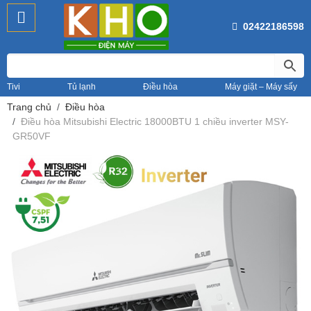
02422186598
Tivi
Tủ lạnh
Điều hòa
Máy giặt – Máy sấy
Trang chủ
Điều hòa
Điều hòa Mitsubishi Electric 18000BTU 1 chiều inverter MSY-
GR50VF