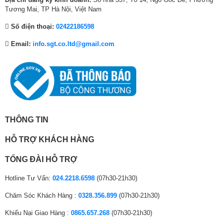
₫
₫
₫
Tương Mai, TP Hà Nội, Việt Nam
.
.
.
Số điện thoại:
02422186598
Email:
info.sgt.co.ltd@gmail.com
THÔNG TIN
HỖ TRỢ KHÁCH HÀNG
TỔNG ĐÀI HỖ TRỢ
Hotline Tư Vấn:
024.2218.6598
(07h30-21h30)
Chăm Sóc Khách Hàng :
0328.356.899
(07h30-21h30)
Khiếu Nại Giao Hàng :
0865.657.268
(07h30-21h30)