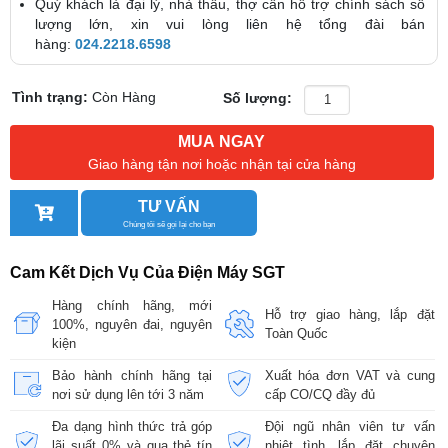
Quý khách là đại lý, nhà thầu, thợ cần hỗ trợ chính sách số
lượng lớn, xin vui lòng liên hệ tổng đài bán
hàng:
024.2218.6598
Tình trạng:
Còn Hàng
Số lượng:
MUA NGAY
Giao hàng tận nơi hoặc nhận tại cửa hàng
TƯ VẤN
Chúng tôi sẽ gọi lại cho bạn
Cam Kết Dịch Vụ Của Điện Máy SGT
Hàng chính hãng, mới
Hỗ trợ giao hàng, lắp đặt
100%, nguyên đai, nguyên
Toàn Quốc
kiện
Bảo hành chính hãng tại
Xuất hóa đơn VAT và cung
nơi sử dụng lên tới 3 năm
cấp CO/CQ đầy đủ
Đa dạng hình thức trả góp
Đội ngũ nhân viên tư vấn
lãi suất 0% và qua thẻ tín
nhiệt tình, lắp đặt chuyên