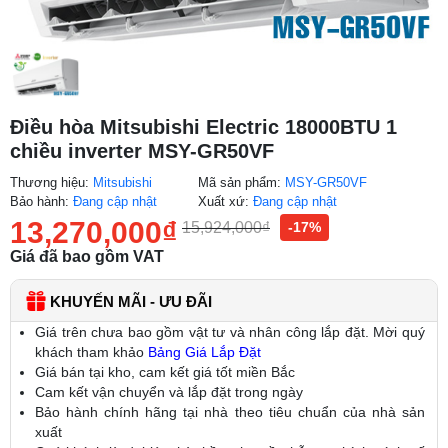
Điều hòa Mitsubishi Electric 18000BTU 1
chiều inverter MSY-GR50VF
Thương hiệu:
Mitsubishi
Mã sản phẩm:
MSY-GR50VF
Bảo hành:
Đang cập nhật
Xuất xứ:
Đang cập nhật
13,270,000
₫
15,924,000
₫
-17%
Giá đã bao gồm VAT
KHUYẾN MÃI - ƯU ĐÃI
Giá trên chưa bao gồm vật tư và nhân công lắp đặt. Mời quý
khách tham khảo
Bảng Giá Lắp Đặt
Giá bán tại kho, cam kết giá tốt miền Bắc
Cam kết vận chuyển và lắp đặt trong ngày
Bảo hành chính hãng tại nhà theo tiêu chuẩn của nhà sản
xuất