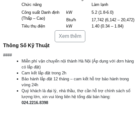
Chức năng
Làm lạnh
Công suất Danh định
kW
5.2 (1.8-6.0)
(Thấp – Cao)
Btu/h
17,742 (6,142 – 20,472)
Tiêu thụ điện
kW
1.40 (0.34 – 1.84)
*****
Hiệu suất năng lượng
TCVN
Xem thêm
(CSPF)
7830:2015
5,61
Môi chất lạnh
R32
Thông Số Kỹ Thuật
Dòng điện vận hành
A
6,4
####
Lưu lượng gió (Cao
m³/min
20,1
Miễn phí vận chuyển nội thành Hà Nội (Áp dụng với đơn hàng
nhất)
có lắp đặt)
Dàn
Kích thước điều
mm
1,100x325x257
Cam kết lắp đặt trong 2h
lạnh
hòa
Bảo hành lắp đặt 12 tháng – cam kết hỗ trợ bảo hành trong
Dàn
(Dài x Rộng x Sâu)
mm
800x550x285
vòng 24h
nóng
Quý khách là đại lý, nhà thầu, thợ cần hỗ trợ chính sách số
Dàn
kg
17
lượng lớn, xin vui lòng liên hệ tổng đài bán hàng:
lạnh
Trọng lượng
024.2216.8398
Dàn
kg
31,5
nóng
Dàn
lạnh
(Thấp
nhất
dB(A)
27-33-38-44-49