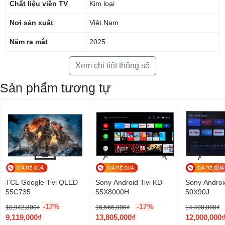
Chất liệu viền TV
Kim loại
Nơi sản xuất
Việt Nam
Năm ra mắt
2025
Bảo hành chính
Xem chi tiết thông số
24 tháng
hãng
Sản phẩm tương tự
CÔNG NGHỆ HÌNH
ẢNH
HLG
Công nghệ hình ảnh
HDR10
Game Mode
Bộ vi xử lý
AiPQ Processor
Tần số quét thực
60 Hz
TCL Google Tivi QLED
Sony Android Tivi KD-
Sony Androi
55C735
55X8000H
50X90J
CÔNG NGHỆ ÂM
-17%
-17%
10,942,800
₫
16,566,000
₫
14,400,000
₫
THANH
G
G
G
9,119,000
₫
13,805,000
₫
12,000,000