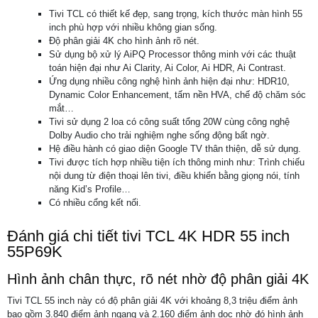
Tivi TCL có thiết kế đẹp, sang trọng, kích thước màn hình 55
inch phù hợp với nhiều không gian sống.
Độ phân giải 4K cho hình ảnh rõ nét.
Sử dụng bộ xử lý AiPQ Processor thông minh với các thuật
toán hiện đại như Ai Clarity, Ai Color, Ai HDR, Ai Contrast.
Ứng dụng nhiều công nghệ hình ảnh hiện đại như: HDR10,
Dynamic Color Enhancement, tấm nền HVA, chế độ chăm sóc
mắt…
Tivi sử dụng 2 loa có công suất tổng 20W cùng công nghệ
Dolby Audio cho trải nghiệm nghe sống động bất ngờ.
Hệ điều hành có giao diện Google TV thân thiện, dễ sử dụng.
Tivi được tích hợp nhiều tiện ích thông minh như: Trình chiếu
nội dung từ điện thoại lên tivi, điều khiển bằng giọng nói, tính
năng Kid’s Profile…
Có nhiều cổng kết nối.
Đánh giá chi tiết tivi TCL 4K HDR 55 inch
55P69K
Hình ảnh chân thực, rõ nét nhờ độ phân giải 4K
Tivi TCL 55 inch này có độ phân giải 4K với khoảng 8,3 triệu điểm ảnh
bao gồm 3.840 điểm ảnh ngang và 2.160 điểm ảnh dọc nhờ đó hình ảnh