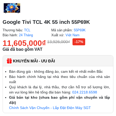
Google Tivi TCL 4K 55 inch 55P69K
Thương hiệu:
TCL
Mã sản phẩm:
55P69K
Bảo hành:
24 Tháng
Xuất xứ:
Việt Nam
11,605,000
₫
13,926,000
₫
-17%
Giá đã bao gồm VAT
KHUYẾN MÃI - ƯU ĐÃI
Bán đúng giá - không đăng ảo, cam kết rẻ nhất miền Bắc
Bảo hành chính hãng tại nhà theo tiêu chuẩn của nhà sản
xuất
Quý khách là đại lý, nhà thầu, thợ cần hỗ trợ số lượng lớn,
xin vui lòng liên hệ tổng đài bán hàng:
024.2218.6598
Giá bán tại kho (chưa bao gồm phí vận chuyển và lắp
đặt)
Chính Sách Vận Chuyển - Lắp Đặt Điện Máy SGT