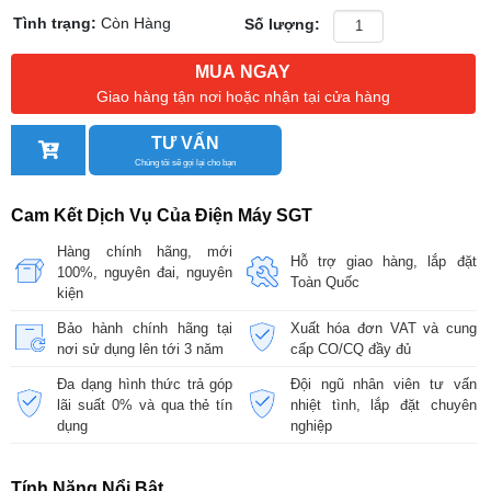
Tình trạng:
Còn Hàng
Số lượng:
MUA NGAY
Giao hàng tận nơi hoặc nhận tại cửa hàng
TƯ VẤN
Chúng tôi sẽ gọi lại cho bạn
Cam Kết Dịch Vụ Của Điện Máy SGT
Hàng chính hãng, mới
Hỗ trợ giao hàng, lắp đặt
100%, nguyên đai, nguyên
Toàn Quốc
kiện
Bảo hành chính hãng tại
Xuất hóa đơn VAT và cung
nơi sử dụng lên tới 3 năm
cấp CO/CQ đầy đủ
Đa dạng hình thức trả góp
Đội ngũ nhân viên tư vấn
lãi suất 0% và qua thẻ tín
nhiệt tình, lắp đặt chuyên
dụng
nghiệp
Tính Năng Nổi Bật