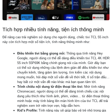
Tích hợp nhiều tính năng, tiện ích thông minh
Để nâng cao trải nghiệm sử dụng cho người dùng, chiếc tivi TCL 55 inch
này còn tích hợp một số tiện ích, tính năng thông minh như:
Điều khiển tivi bằng giọng nói:
Thông qua tính năng Hey
Google, người dùng có thể dễ dàng điều khiển tivi TCL 4K HDR
55 inch 55P69K bằng chính giọng nói của mình. Giờ đây bạn
có thể sử dụng những câu lệnh đơn giản để điều khiển tivi như
chuyển kênh, tăng giảm âm lượng, tìm kiếm các nội dung
mong muốn, hỏi đáp một số vấn đề về thời tiết, tỉ số trận đấu…
hay bất cứ một vấn đề nào khác mà bạn quan tâm tới.
Trình chiếu nội dung từ điện thoại lên tivi:
Nhờ tính năng
Chromecast, người dùng có thể dễ dàng trình chiếu các nội
dung yêu thích như hình ảnh, phim, video… từ điện thoại thông
minh hoặc máy tính bảng lên màn hình lớn của tivi TCL để trải
nghiệm xem trở nên trọn vẹn, hấp dẫn hơn.
Kid’s Profile:
Tính năng này sẽ giúp bảo vệ trẻ nhỏ trong gia