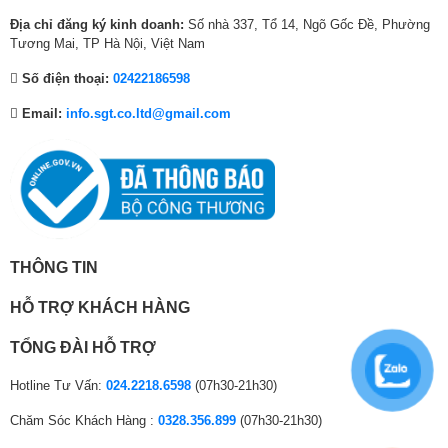
0
0
0
Địa chỉ đăng ký kinh doanh:
Số nhà 337, Tổ 14, Ngõ Gốc Đề, Phường
Tiện ích thông minh
Gọi video qua Google Duo (mua thêm
₫
0
0
Tương Mai, TP Hà Nội, Việt Nam
khác
camera)
.
₫
₫
Số điện thoại:
02422186598
YouTube
.
.
Netflix
Email:
info.sgt.co.ltd@gmail.com
Clip TV
Ứng dụng phổ biến
FPT Play
VieON
Google Play
CỔNG KẾT NỐI
Kết nối Internet
Cổng LAN, Wifi
THÔNG TIN
Kết nối không dây
Bluetooth (Kết nối loa, thiết bị di động)
HỖ TRỢ KHÁCH HÀNG
USB
1 cổng USB A
TỔNG ĐÀI HỖ TRỢ
Cổng nhận hình
3 cổng HDMI có 1 cổng HDMI eARC
Hotline Tư Vấn:
024.2218.6598
(07h30-21h30)
ảnh, âm thanh
(ARC), 1 cổng Composite
Chăm Sóc Khách Hàng :
0328.356.899
(07h30-21h30)
1 cổng 3.5 mm, 1 cổng Optical (Digital