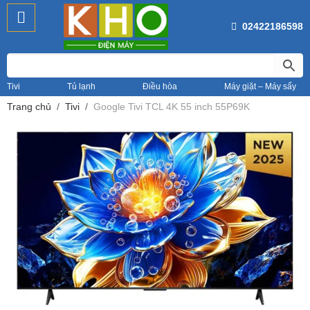
02422186598
Tivi
Tủ lạnh
Điều hòa
Máy giặt – Máy sấy
Trang chủ
Tivi
Google Tivi TCL 4K 55 inch 55P69K