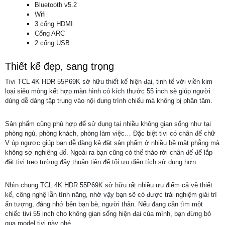
Bluetooth v5.2
Wifi
3 cổng HDMI
Cổng ARC
2 cổng USB
Thiết kế đẹp, sang trọng
Tivi TCL 4K HDR 55P69K sở hữu thiết kế hiện đại, tinh tế với viền kim
loại siêu mỏng kết hợp màn hình có kích thước 55 inch sẽ giúp người
dùng dễ dàng tập trung vào nội dung trình chiếu mà không bị phân tâm.
Sản phẩm cũng phù hợp để sử dụng tại nhiều không gian sống như tại
phòng ngủ, phòng khách, phòng làm việc… Đặc biệt tivi có chân đế chữ
V úp ngược giúp bạn dễ dàng kê đặt sản phẩm ở nhiều bề mặt phẳng mà
không sợ nghiêng đổ. Ngoài ra bạn cũng có thể tháo rời chân đế để lắp
đặt tivi treo tường đầy thuận tiện để tối ưu diện tích sử dụng hơn.
Nhìn chung TCL 4K HDR 55P69K sở hữu rất nhiều ưu điểm cả về thiết
kế, công nghệ lẫn tính năng, nhờ vậy bạn sẽ có được trải nghiệm giải trí
ấn tượng, đáng nhớ bên bạn bè, người thân. Nếu đang cần tìm một
chiếc tivi 55 inch cho không gian sống hiện đại của mình, bạn đừng bỏ
qua model tivi này nhé.