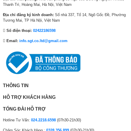
₫
,
.
,
.
,
và cách bố trí loa thông minh
Thanh Trì, Hoàng Mai, Hà Nội, Việt Nam
.
2
0
0
Không chỉ đầu tư vào hình ảnh, TCL còn trang bị cho sản phẩm hệ thống
5
0
0
Địa chỉ đăng ký kinh doanh:
Số nhà 337, Tổ 14, Ngõ Gốc Đề, Phường
âm thanh Hi-Fi ONKYO 2.0, mang đến trải nghiệm âm thanh cân bằng và
0
0
0
Tương Mai, TP Hà Nội, Việt Nam
sống động. Đây là thương hiệu âm thanh nổi tiếng thế giới và được nhiều
₫
₫
₫
người yêu thích nhờ khả năng tái tạo âm thanh rõ ràng, chi tiết.
Số điện thoại:
02422186598
.
.
.
Email:
info.sgt.co.ltd@gmail.com
THÔNG TIN
HỖ TRỢ KHÁCH HÀNG
TỔNG ĐÀI HỖ TRỢ
Hotline Tư Vấn:
024.2218.6598
(07h30-21h30)
Hệ thống âm thanh Hi-Fi ONKYO 2.0 đẳng cấp và cách bố trí loa thông
minh
Chăm Sóc Khách Hàng :
0328.356.899
(07h30-21h30)