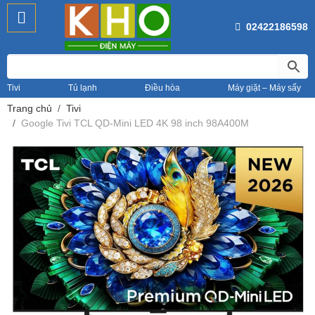
02422186598
Tivi
Tủ lạnh
Điều hòa
Máy giặt – Máy sấy
Trang chủ
Tivi
Google Tivi TCL QD-Mini LED 4K 98 inch 98A400M