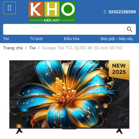
02422186598
Tivi
Tủ lạnh
Điều hòa
Máy giặt – Máy sấy
Trang chủ
Tivi
Google Tivi TCL QLED 4K 55 inch 55T6C