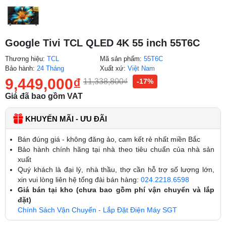
Google Tivi TCL QLED 4K 55 inch 55T6C
Thương hiệu:
TCL
Mã sản phẩm:
55T6C
Bảo hành:
24 Tháng
Xuất xứ:
Việt Nam
9,449,000
₫
11,338,800
₫
-17%
Giá đã bao gồm VAT
KHUYẾN MÃI - ƯU ĐÃI
Bán đúng giá - không đăng ảo, cam kết rẻ nhất miền Bắc
Bảo hành chính hãng tại nhà theo tiêu chuẩn của nhà sản
xuất
Quý khách là đại lý, nhà thầu, thợ cần hỗ trợ số lượng lớn,
xin vui lòng liên hệ tổng đài bán hàng:
024.2218.6598
Giá bán tại kho (chưa bao gồm phí vận chuyển và lắp
đặt)
Chính Sách Vận Chuyển - Lắp Đặt Điện Máy SGT