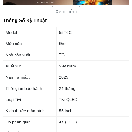
Xem thêm
Thông Số Kỹ Thuật
Model:
55T6C
Công nghệ hình ảnh
Màu sắc:
Đen
– Tivi TCL 55 inch 55T6C QLED 4K 2025 màn hình 4K hiển thị hình ảnh
sắc nét với hơn một tỷ màu sắc chân thực đến từng nội dung.
Nhà sản xuất:
TCL
Xuất xứ:
Việt Nam
Năm ra mắt :
2025
Thời gian bảo hành:
24 tháng
Loại Tivi:
Tivi QLED
Kích thước màn hình:
55 inch
Độ phân giải:
4K (UHD)