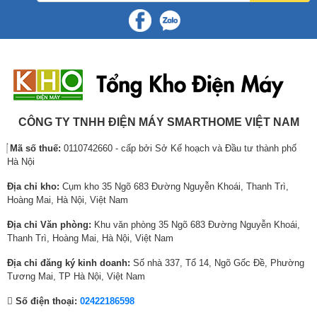
Dolby Atmos
l
ệ
l
ệ
l
ệ
Công nghệ âm thanh:
DTS-HD+DTS Virtual X
à
n
à
n
à
n
:
t
:
t
:
t
Tổng công suất loa:
2x10W+15W
1
ạ
9
ạ
3
ạ
5
i
,
i
5
i
Cổng WiFi:
Wifi (2.4GHz / 5GHz)
– BỘ XỬ LÝ
AIPQ
bộ xử lý hình ảnh thông minh nâng cấp chất lượng
,
l
6
l
,
l
hình ảnh và chất lượng âm thanh của tivi lên một tầm cao mới.
Cổng Internet (LAN):
1 cổng LAN
2
à
0
à
3
à
8
:
0
:
9
:
CÔNG TY TNHH ĐIỆN MÁY SMARTHOME VIỆT NAM
Cổng HDMI:
3 cổng, có HDMI eARC/ARC
8
1
,
8
8
2
Mã số thuế:
0110742660 - cấp bởi Sở Kế hoạch và Đầu tư thành phố
,
2
0
,
,
9
Cổng Optical:
1 cổng Optical
Hà Nội
0
,
0
0
8
,
0
7
0
0
0
4
Cổng AV in (Composite /
Địa chỉ kho:
Cụm kho 35 Ngõ 683 Đường Nguyễn Khoái, Thanh Trì,
1 cổng
0
4
₫
0
0
9
Component):
Hoàng Mai, Hà Nội, Việt Nam
₫
0
.
,
₫
9
Địa chỉ Văn phòng:
Khu văn phòng 35 Ngõ 683 Đường Nguyễn Khoái,
Cổng AV out:
1 cổng
.
,
0
.
,
Thanh Trì, Hoàng Mai, Hà Nội, Việt Nam
0
0
0
Cổng VGA (RGB / D-
0
0
0
Không
Địa chỉ đăng ký kinh doanh:
Số nhà 337, Tổ 14, Ngõ Gốc Đề, Phường
Sub):
0
₫
0
Tương Mai, TP Hà Nội, Việt Nam
₫
.
₫
Cổng USB:
1 cổng USB (3.0)
Số điện thoại:
02422186598
.
.
– MÀN HÌNH
HVA
tăng cường độ tương phản cho hình ảnh có chiều sâu