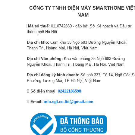
1
ạ
9
ạ
6
i
,
i
CÔNG TY TNHH ĐIỆN MÁY SMARTHOME VIỆ
,
l
6
l
NAM
5
à
0
à
Mã số thuế:
0110742660 - cấp bởi Sở Kế hoạch và Đầu tư
6
:
0
:
thành phố Hà Nội
6
1
,
8
Địa chỉ kho:
Cụm kho 35 Ngõ 683 Đường Nguyễn Khoái,
,
3
0
,
Thanh Trì, Hoàng Mai, Hà Nội, Việt Nam
0
,
0
0
0
8
0
0
Địa chỉ Văn phòng:
Khu văn phòng 35 Ngõ 683 Đường
Nguyễn Khoái, Thanh Trì, Hoàng Mai, Hà Nội, Việt Nam
0
0
₫
0
₫
5
.
,
Địa chỉ đăng ký kinh doanh:
Số nhà 337, Tổ 14, Ngõ Gốc Đ
.
,
0
Phường Tương Mai, TP Hà Nội, Việt Nam
Tái tạo hơn 1 tỷ sắc thái màu, chuẩn DCI‑P3.
0
0
Số điện thoại:
02422186598
0
0
Màu sắc sống động, chi tiết từng phân cảnh.
0
₫
Email:
info.sgt.co.ltd@gmail.com
₫
.
4K AI Upscaler
.