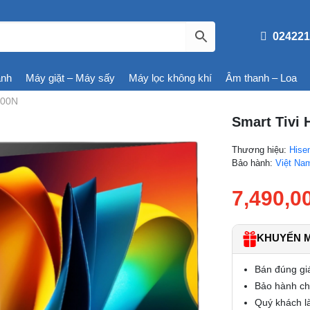
024221
ạnh
Máy giặt – Máy sấy
Máy lọc không khí
Âm thanh – Loa
100N
Smart Tivi 
Thương hiệu:
Hise
Bảo hành:
Việt Na
7,490,0
KHUYẾN MÃ
Bán đúng gi
Bảo hành chí
Quý khách là