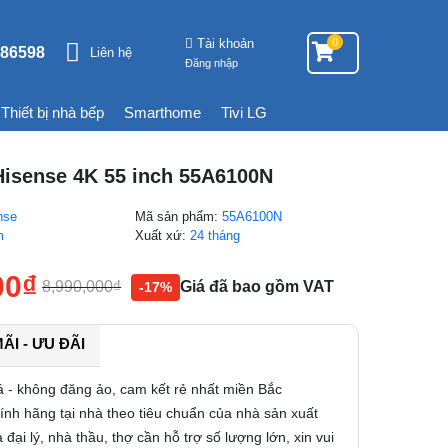
Tài khoản
0
86598
Liên hệ
Đăng nhập
Thiết bị nhà bếp
Smarthome
Tivi LG
Hisense 4K 55 inch 55A6100N
nse
Mã sản phẩm:
55A6100N
m
Xuất xứ:
24 tháng
00
₫
8,990,000
₫
Giá đã bao gồm VAT
-17%
I - ƯU ĐÃI
á - không đăng ảo, cam kết rẻ nhất miền Bắc
nh hãng tại nhà theo tiêu chuẩn của nhà sản xuất
 đại lý, nhà thầu, thợ cần hỗ trợ số lượng lớn, xin vui