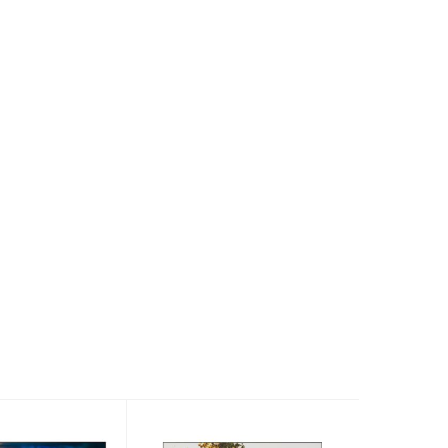
HDMI, USB
ng
AirPlay 2, Miracast, DLNA
g nói
VIDAA Voice tiếng Việt
Trung Quốc
2025
24 tháng