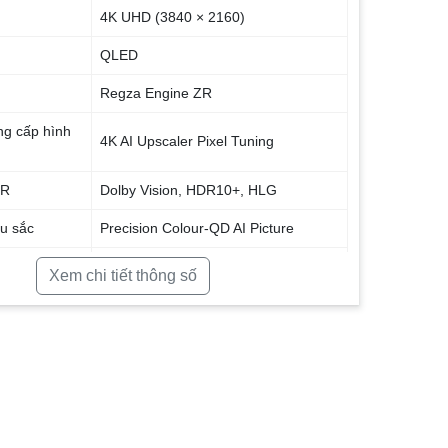
4K UHD (3840 × 2160)
QLED
Regza Engine ZR
g cấp hình
4K AI Upscaler Pixel Tuning
DR
Dolby Vision, HDR10+, HLG
u sắc
Precision Colour-QD AI Picture
50 Hz
Xem chi tiết thông số
VIDAA TV
Dolby Atmos, Dolby Digital, DTS
 thanh
Virtual:X
16 W (2 × 8 W)
t
WiFi, LAN