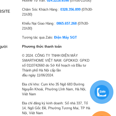
7
ạ
7
ạ
Hotline Tư Vấn:
024.2218.6598
(07h30-21h30)
,
i
,
i
Chăm Sóc Khách Hàng :
0328.356.899
(07h30-
BSITE
8
l
2
l
21h30)
0
à
9
à
Khiếu Nại Giao Hàng :
0865.657.268
(07h30-
0
:
0
:
21h30)
,
6
,
6
0
,
0
,
Tương tác qua Zalo:
Điện Máy SGT
0
5
0
0
người
Phương thức thanh toán
0
0
0
7
© 2024. CÔNG TY TNHH ĐIỆN MÁY
₫
0
₫
5
SMARTHOME VIỆT NAM. GPDKKD: GPKD
.
,
.
,
số 0110742660 do Sở Kế hoạch và Đầu tư
0
0
Thành phố Hà Nội cấp lần
0
0
đầu ngày 11/06/2024.
0
0
Địa chỉ kho: Cụm kho 35 Ngõ 683 Đường
₫
₫
Nguyễn Khoái, Phường Lĩnh Nam, Hà Nội,
.
.
Việt Nam
Địa chỉ đăng ký kinh doanh: Số nhà 337, Tổ
14, Ngõ Gốc Đề, Phường Tương Mai, TP Hà
Nội, Việt Nam