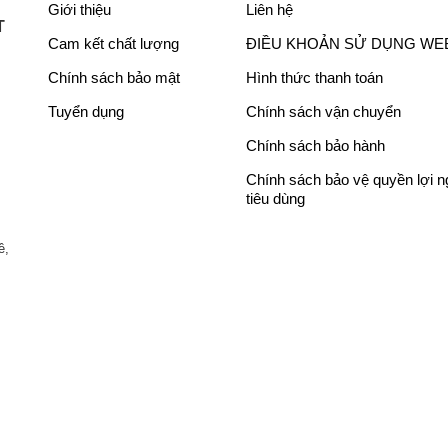
4
ạ
3
ạ
Giới thiệu
Liên hệ
4
i
1
i
T
Cam kết chất lượng
ĐIỀU KHOẢN SỬ DỤNG WE
,
l
,
l
4
à
1
à
Chính sách bảo mật
Hình thức thanh toán
0
:
8
:
Tuyển dụng
Chính sách vận chuyển
0
3
8
2
,
7
,
5
Chính sách bảo hành
0
,
0
,
Chính sách bảo vệ quyền lợi 
0
0
0
9
tiêu dùng
0
0
0
9
₫
0
₫
0
ề,
.
,
.
,
0
0
0
0
0
0
₫
₫
.
.