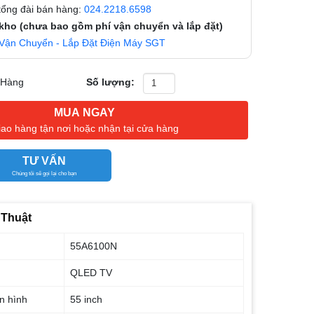
 tổng đài bán hàng:
024.2218.6598
 kho (chưa bao gồm phí vận chuyển và lắp đặt)
Vận Chuyển - Lắp Đặt Điện Máy SGT
 Hàng
Số lượng:
MUA NGAY
iao hàng tận nơi hoặc nhận tại cửa hàng
TƯ VẤN
Chúng tôi sẽ gọi lại cho bạn
 Thuật
55A6100N
QLED TV
n hình
55 inch