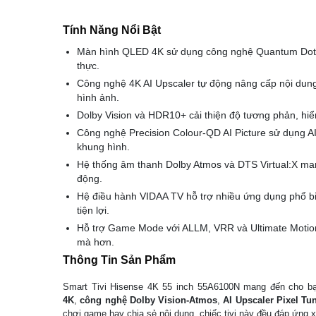
Tính Năng Nổi Bật
Màn hình QLED 4K sử dụng công nghệ Quantum Dot t
thực.
Công nghệ 4K AI Upscaler tự động nâng cấp nội dung
hình ảnh.
Dolby Vision và HDR10+ cải thiện độ tương phản, hiển 
Công nghệ Precision Colour-QD AI Picture sử dụng AI
khung hình.
Hệ thống âm thanh Dolby Atmos và DTS Virtual:X ma
động.
Hệ điều hành VIDAA TV hỗ trợ nhiều ứng dụng phổ biế
tiện lợi.
Hỗ trợ Game Mode với ALLM, VRR và Ultimate Motio
mà hơn.
Thông Tin Sản Phẩm
Smart Tivi Hisense 4K 55 inch 55A6100N mang đến cho bạn
4K
,
công nghệ Dolby Vision‑Atmos
,
AI Upscaler Pixel Tu
chơi game hay chia sẻ nội dung, chiếc tivi này đều đáp ứng x