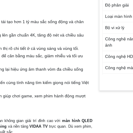
Độ phân giải
Loại màn hình
ái tạo hơn 1 tỷ màu sắc sống động và chân
Bộ vi xử lý
 lên gần chuẩn 4K, tăng độ nét và chiều sâu
Công nghệ nân
ảnh
thị rõ chi tiết ở cả vùng sáng và vùng tối.
 để cân bằng màu sắc, giảm nhiễu và tối ưu
Công nghệ H
Công nghệ mà
ng lại hiệu ứng âm thanh vòm đa chiều sống
Tần số quét
n cùng tính năng tìm kiếm giọng nói tiếng Việt
Hệ điều hành
n giúp chơi game, xem phim hành động mượt
Công nghệ âm
Công suất loa
 không gian giải trí đỉnh cao với
màn hình QLED
ning
và nền tảng
VIDAA TV
trực quan. Dù xem phim,
Kết nối Interne
uất sắc.