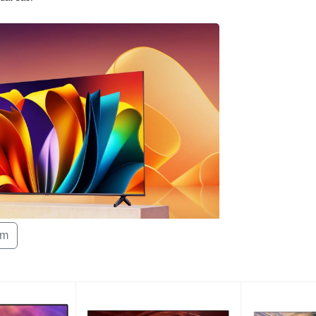
Cổng kết nối
Chia sẻ nội du
Tìm kiếm giọn
Xuất xứ
Năm ra mắt
Bảo hành
êm