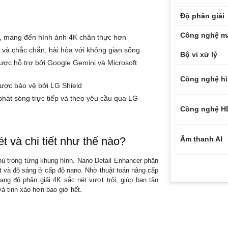
Độ phân giải
Công nghệ m
âu, mang đến hình ảnh 4K chân thực hơn
 và chắc chắn, hài hòa với không gian sống
Bộ vi xử lý
ợc hỗ trợ bởi Google Gemini và Microsoft
Công nghệ h
được bảo vệ bởi LG Shield
hát sóng trực tiếp và theo yêu cầu qua LG
Công nghệ H
và chi tiết như thế nào?
Âm thanh AI
hú trong từng khung hình. Nano Detail Enhancer phân
Tính năng âm
t và độ sáng ở cấp độ nano. Nhờ thuật toán nâng cấp
ng độ phân giải 4K sắc nét vượt trội, giúp bạn tận
à tinh xảo hơn bao giờ hết.
Hệ điều hành