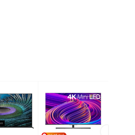
nổi bật
AI Chatbot (Hỗ trợ khắc phục lỗi)
AI Picture Wizard
LG Shield (Bảo vệ dữ liệu cá nhân)
Game Dashboard & Optimizer (Tối ưu hóa
Game
ván game)
Sports Forecast (Thông báo thể thao)
ng minh
ThinQ AI
Linear Flow Design (Thiết kế tinh xảo,
chắc chắn)
LG Channels (Truy cập nội dung trực
dung
tuyến miễn phí)
ó chân)
1112 x 711 x 230 mm
hông
1112 x 649 x 70.8 mm