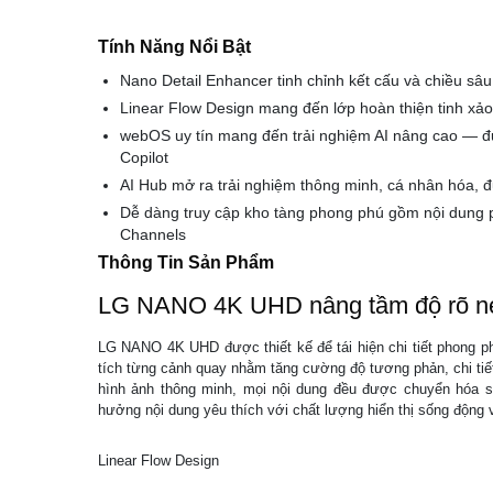
Tính Năng Nổi Bật
Nano Detail Enhancer tinh chỉnh kết cấu và chiều s
Linear Flow Design mang đến lớp hoàn thiện tinh xảo
webOS uy tín mang đến trải nghiệm AI nâng cao — đư
Copilot
AI Hub mở ra trải nghiệm thông minh, cá nhân hóa, 
Dễ dàng truy cập kho tàng phong phú gồm nội dung p
Channels
Thông Tin Sản Phẩm
LG NANO 4K UHD nâng tầm độ rõ nét 
LG NANO 4K UHD được thiết kế để tái hiện chi tiết phong p
tích từng cảnh quay nhằm tăng cường độ tương phản, chi tiế
hình ảnh thông minh, mọi nội dung đều được chuyển hóa sa
hưởng nội dung yêu thích với chất lượng hiển thị sống động v
Linear Flow Design