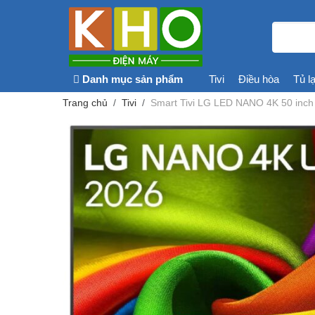
Danh mục sản phẩm
Tivi
Điều hòa
Tủ l
Trang chủ
Tivi
Smart Tivi LG LED NANO 4K 50 in