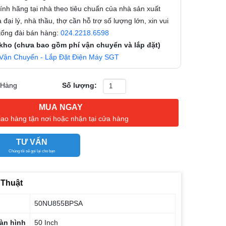
nh hãng tại nhà theo tiêu chuẩn của nhà sản xuất
 đại lý, nhà thầu, thợ cần hỗ trợ số lượng lớn, xin vui
 tổng đài bán hàng:
024.2218.6598
 kho (chưa bao gồm phí vận chuyển và lắp đặt)
Vận Chuyển - Lắp Đặt Điện Máy SGT
 Hàng
Số lượng:
MUA NGAY
iao hàng tận nơi hoặc nhận tại cửa hàng
TƯ VẤN
Chúng tôi sẽ gọi lại cho bạn
 Thuật
50NU855BPSA
àn hình
50 Inch