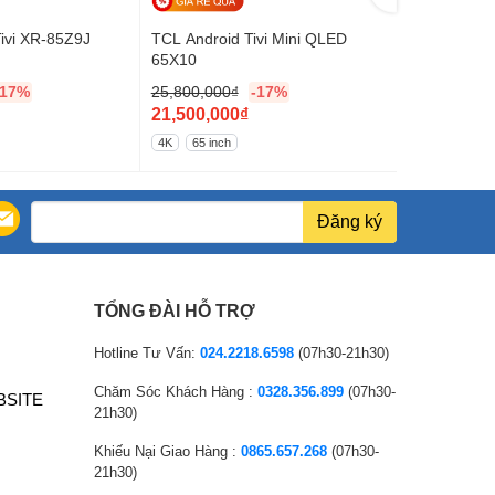
ivi XR-85Z9J
TCL Android Tivi Mini QLED
Sony Androi
65X10
-17%
25,800,000
₫
-17%
16,566,000
G
G
21,500,000
₫
13,805,00
i
G
i
G
4K
65 inch
4K
55 inch
á
i
á
i
g
á
g
á
ố
h
ố
h
Đăng ký
c
i
c
i
l
ệ
l
ệ
à
n
à
n
TỔNG ĐÀI HỖ TRỢ
:
t
:
t
2
ạ
1
ạ
Hotline Tư Vấn:
024.2218.6598
(07h30-21h30)
5
i
6
i
Chăm Sóc Khách Hàng :
0328.356.899
(07h30-
BSITE
,
l
,
l
21h30)
8
à
5
à
Khiếu Nại Giao Hàng :
0865.657.268
(07h30-
0
:
6
:
21h30)
0
2
6
1