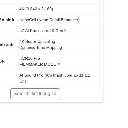
4K (3,840 x 2,160)
àn hình
NanoCell (Nano Detail Enhancer)
α7 AI Processor 4K Gen 9
4K Super Upscaling
ình ảnh
Dynamic Tone Mapping
HDR10 Pro
DR
FILMMAKER MODE™
AI Sound Pro (Âm thanh vòm ảo 11.1.2
Ch)
AI Sound Wizard (Tùy chỉnh chuẩn gu)
Xem chi tiết thông số
 thanh
WOW Orchestra
webOS 26 (Tích hợp Google Gemini &
Microsoft Copilot)
AI Hub