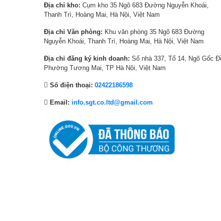
Địa chỉ kho:
Cụm kho 35 Ngõ 683 Đường Nguyễn Khoái,
0
,
,
5
Thanh Trì, Hoàng Mai, Hà Nội, Việt Nam
0
8
0
,
0
2
0
9
Địa chỉ Văn phòng:
Khu văn phòng 35 Ngõ 683 Đường
Nguyễn Khoái, Thanh Trì, Hoàng Mai, Hà Nội, Việt Nam
₫
0
0
9
.
,
₫
0
Địa chỉ đăng ký kinh doanh:
Số nhà 337, Tổ 14, Ngõ Gốc Đ
0
.
,
Phường Tương Mai, TP Hà Nội, Việt Nam
0
0
Số điện thoại:
02422186598
0
0
₫
0
Email:
info.sgt.co.ltd@gmail.com
.
₫
.
HDR10 Pro – Chi tiết sống động, độ tư
hình
Định dạng HDR10 Pro mang đến vùng sáng rực rỡ hơn và v
bừng sáng với chi tiết phong phú và tinh xảo hơn bao giờ hết