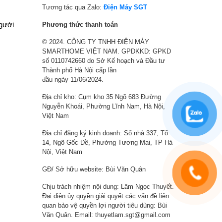
,
1
,
3
Tương tác qua Zalo:
Điện Máy SGT
0
,
0
,
người
Phương thức thanh toán
0
5
0
8
© 2024. CÔNG TY TNHH ĐIỆN MÁY
0
0
0
0
SMARTHOME VIỆT NAM. GPDKKD: GPKD
₫
0
₫
5
số 0110742660 do Sở Kế hoạch và Đầu tư
.
,
.
,
Thành phố Hà Nội cấp lần
0
0
đầu ngày 11/06/2024.
0
0
Địa chỉ kho: Cụm kho 35 Ngõ 683 Đường
0
0
Nguyễn Khoái, Phường Lĩnh Nam, Hà Nội,
₫
₫
Việt Nam
.
.
Địa chỉ đăng ký kinh doanh: Số nhà 337, Tổ
14, Ngõ Gốc Đề, Phường Tương Mai, TP Hà
Nội, Việt Nam
GĐ/ Sở hữu website: Bùi Văn Quân
Chịu trách nhiệm nội dung: Lâm Ngọc Thuyết.
Đại diện ủy quyền giải quyết các vấn đề liên
quan bảo vệ quyền lợi người tiêu dùng: Bùi
Văn Quân. Email: thuyetlam.sgt@gmail.com