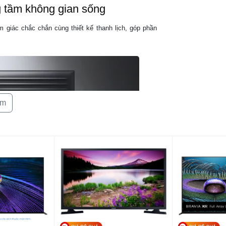
g tầm không gian sống
Tính năng AI 
m giác chắc chắn cùng thiết kế thanh lịch, góp phần
Bảo mật
Trải nghiệm 
Tiện ích thô
êm
Thiết kế
Dịch vụ nội 
Kích thước (C
Kích thước (K
chân)