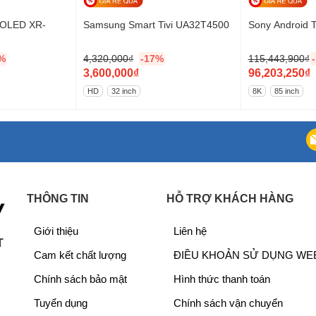
i OLED XR-
Samsung Smart Tivi UA32T4500
Sony Android T
%
4,320,000
₫
-17%
115,443,900
₫
G
G
3,600,000
₫
96,203,250
₫
i
G
i
G
HD
32 inch
8K
85 inch
á
i
á
i
g
á
g
á
ố
h
ố
h
c
i
c
i
l
ệ
l
ệ
à
n
à
n
THÔNG TIN
HỖ TRỢ KHÁCH HÀNG
:
t
:
t
u sâu chân thực
4
ạ
1
ạ
Giới thiệu
Liên hệ
,
i
1
i
T
và tái hiện những chi tiết nano tinh xảo, đồng thời
Cam kết chất lượng
ĐIỀU KHOẢN SỬ DỤNG WE
3
l
5
l
ung hình sống động hơn.
2
à
,
à
Chính sách bảo mật
Hình thức thanh toán
0
:
4
:
Tuyển dụng
Chính sách vận chuyển
,
3
4
9