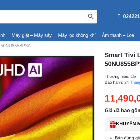
024221
ạnh
Máy giặt – Máy sấy
Máy lọc không khí
Âm thanh – Loa
ch 50NU855BPSA
Smart Tivi
50NU855BP
Thương hiệu:
LG
Bảo hành:
24 Thán
11,490,
Giá đã bao gồ
KHUYẾN MÃ
Bán đúng gi