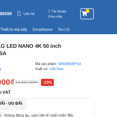
Tài khoản
0
86598
Liên hệ
Đăng nhập
Thiết bị nhà bếp
Smarthome
Tivi LG
 LG LED NANO 4K 50 inch
SA
Mã sản phẩm:
50NU855BPSA
g
Xuất xứ:
Việt Nam
000
₫
14,937,000
₫
-23%
m VAT
I - ƯU ĐÃI
á - không đăng ảo, cam kết rẻ nhất miền Bắc