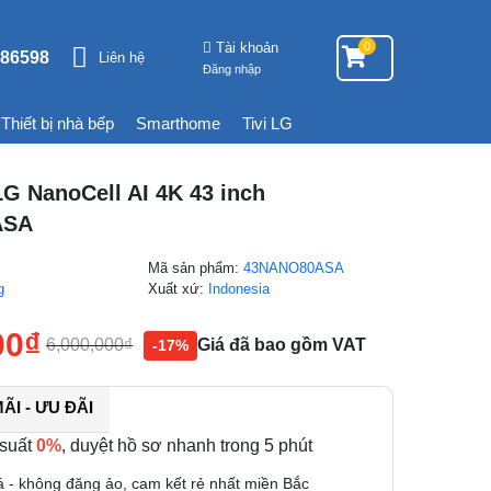
Tài khoản
0
86598
Liên hệ
Đăng nhập
Thiết bị nhà bếp
Smarthome
Tivi LG
LG NanoCell AI 4K 43 inch
ASA
Mã sản phẩm:
43NANO80ASA
g
Xuất xứ:
Indonesia
00
₫
6,000,000
₫
Giá đã bao gồm VAT
-17%
I - ƯU ĐÃI
 suất
0%
, duyệt hồ sơ nhanh trong 5 phút
á - không đăng ảo, cam kết rẻ nhất miền Bắc