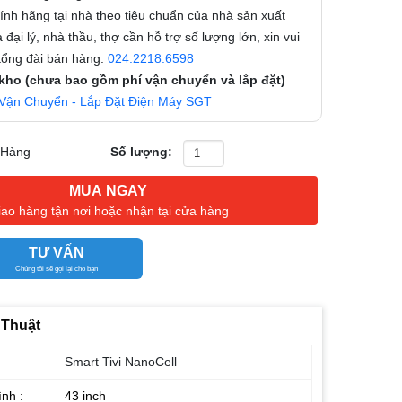
nh hãng tại nhà theo tiêu chuẩn của nhà sản xuất
 đại lý, nhà thầu, thợ cần hỗ trợ số lượng lớn, xin vui
 tổng đài bán hàng:
024.2218.6598
 kho (chưa bao gồm phí vận chuyển và lắp đặt)
Vận Chuyển - Lắp Đặt Điện Máy SGT
 Hàng
Số lượng:
MUA NGAY
iao hàng tận nơi hoặc nhận tại cửa hàng
TƯ VẤN
Chúng tôi sẽ gọi lại cho bạn
 Thuật
Smart Tivi NanoCell
nh :
43 inch