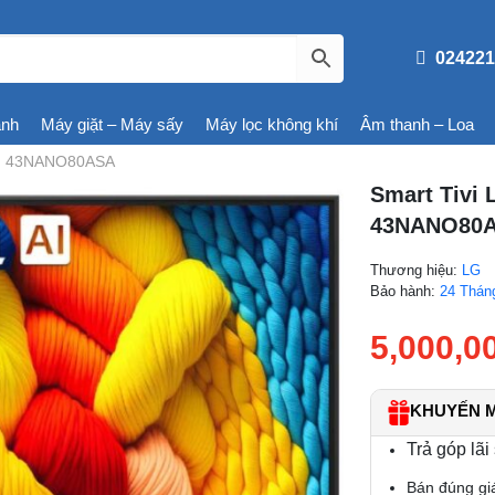
024221
ạnh
Máy giặt – Máy sấy
Máy lọc không khí
Âm thanh – Loa
nch 43NANO80ASA
Smart Tivi 
43NANO80
Thương hiệu:
LG
Bảo hành:
24 Thán
5,000,0
KHUYẾN MÃ
Trả góp lãi
Bán đúng gi