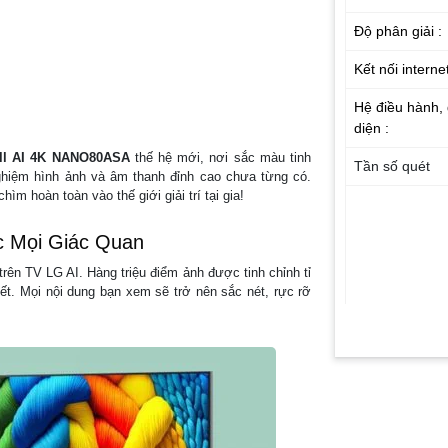
Độ phân giải :
Kết nối internet
Hệ điều hành, 
diện :
ell AI 4K NANO80ASA
thế hệ mới, nơi sắc màu tinh
Tần số quét
ghiệm hình ảnh và âm thanh đỉnh cao chưa từng có.
m hoàn toàn vào thế giới giải trí tại gia!
c Mọi Giác Quan
rên TV LG AI. Hàng triệu điểm ảnh được tinh chỉnh tỉ
iết. Mọi nội dung bạn xem sẽ trở nên sắc nét, rực rỡ
Công nghệ xử 
ảnh :