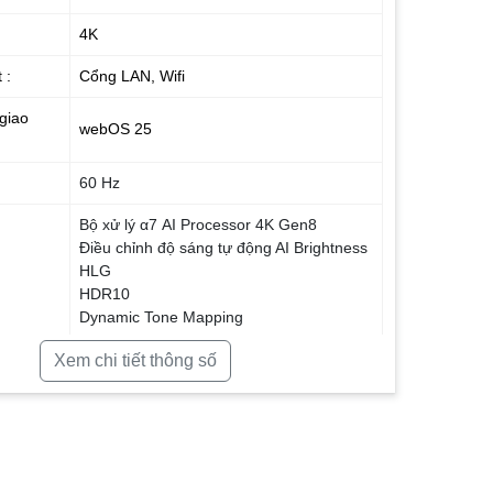
4K
 :
Cổng LAN, Wifi
giao
webOS 25
60 Hz
Bộ xử lý α7 AI Processor 4K Gen8
Điều chỉnh độ sáng tự động AI Brightness
HLG
HDR10
Dynamic Tone Mapping
FilmMaker Mode
lý hình
Xem chi tiết thông số
Dải màu rộng Nano Color
4K Super Upscaling
Giảm độ trễ chơi game Auto Low Latency
Mode (ALLM)
Chế độ game HGiG
4K Expression Enhancer