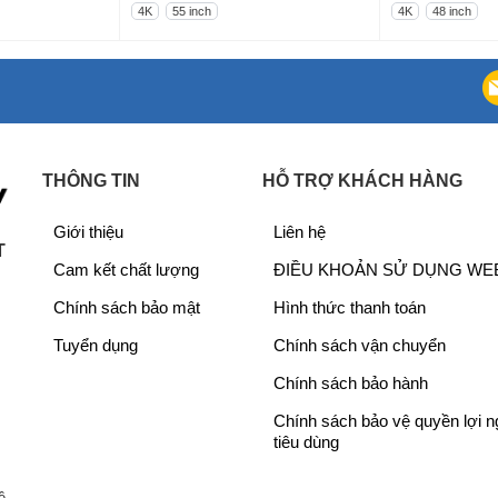
i
G
i
G
4K
55 inch
4K
48 inch
Tiện ích
á
i
á
i
g
á
g
á
ố
h
ố
h
c
i
c
i
l
ệ
l
ệ
à
n
à
n
THÔNG TIN
HỖ TRỢ KHÁCH HÀNG
:
t
:
t
Kết nối
9
ạ
2
ạ
Giới thiệu
Liên hệ
,
i
1
i
T
Cam kết chất lượng
ĐIỀU KHOẢN SỬ DỤNG WE
9
l
,
l
4
à
5
à
Chính sách bảo mật
Hình thức thanh toán
Tổng công suất
6
:
7
:
Tuyển dụng
Chính sách vận chuyển
,
8
3
1
Kích thước có 
8
,
,
7
Chính sách bảo hành
đặt bàn :
0
2
6
,
Chính sách bảo vệ quyền lợi 
0
8
0
9
Khối lượng có 
tiêu dùng
₫
9
0
7
Kích thước kh
.
,
₫
8
ề,