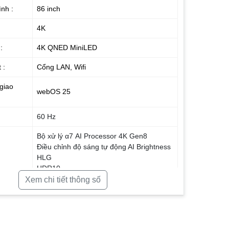
nh :
86 inch
4K
:
4K QNED MiniLED
 :
Cổng LAN, Wifi
giao
webOS 25
60 Hz
Bộ xử lý α7 AI Processor 4K Gen8
Điều chỉnh độ sáng tự động AI Brightness
HLG
HDR10
Dynamic Tone Mapping
Xem chi tiết thông số
FilmMaker Mode
lý hình
Dynamic QNED Color
Kiểm soát đèn nền – Local Dimming
4K Super Upscaling