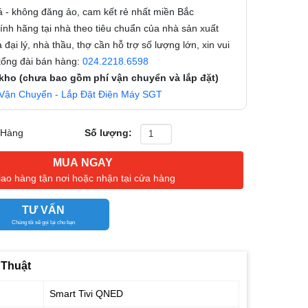
á - không đăng ảo, cam kết rẻ nhất miền Bắc
nh hãng tại nhà theo tiêu chuẩn của nhà sản xuất
 đại lý, nhà thầu, thợ cần hỗ trợ số lượng lớn, xin vui
 tổng đài bán hàng:
024.2218.6598
 kho (chưa bao gồm phí vận chuyển và lắp đặt)
Vận Chuyển - Lắp Đặt Điện Máy SGT
 Hàng
Số lượng:
MUA NGAY
iao hàng tận nơi hoặc nhận tại cửa hàng
TƯ VẤN
Chúng tôi sẽ gọi lại cho bạn
 Thuật
Smart Tivi QNED