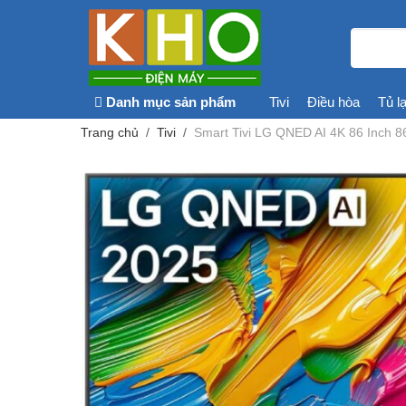
Danh mục sản phẩm
Tivi
Điều hòa
Tủ l
Trang chủ
Tivi
Smart Tivi LG QNED AI 4K 86 Inch