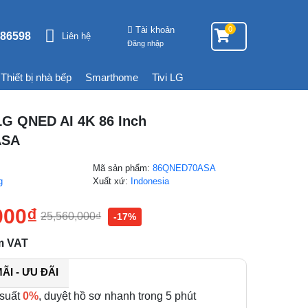
Tài khoản
0
86598
Liên hệ
Đăng nhập
Thiết bị nhà bếp
Smarthome
Tivi LG
LG QNED AI 4K 86 Inch
ASA
Mã sản phẩm:
86QNED70ASA
g
Xuất xứ:
Indonesia
000
₫
25,560,000
₫
-17%
m VAT
I - ƯU ĐÃI
 suất
0%
, duyệt hồ sơ nhanh trong 5 phút