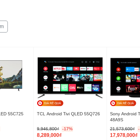
êm
Công nghệ âm 
Điều khiển tivi
QLED 55C725
TCL Android Tivi QLED 55Q726
Sony Android 
48A9S
9,946,800
₫
-17%
21,573,600
₫
G
G
8,289,000
₫
17,978,000
₫