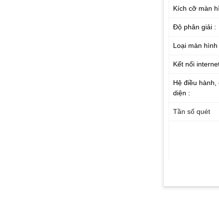
Kích cỡ màn hì
Độ phân giải :
Loại màn hình 
Kết nối internet
Hệ điều hành, 
diện :
Tần số quét
Công nghệ xử 
ảnh :