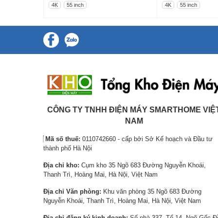
i
G
i
G
4K
55 inch
4K
55 inch
á
i
á
i
g
á
g
á
ố
h
ố
h
c
i
c
i
l
ệ
l
ệ
à
n
à
n
:
t
:
t
1
ạ
7
ạ
4
i
,
i
CÔNG TY TNHH ĐIỆN MÁY SMARTHOME VIỆ
,
l
8
l
NAM
6
à
0
à
Mã số thuế:
0110742660 - cấp bởi Sở Kế hoạch và Đầu tư
9
:
0
:
thành phố Hà Nội
7
1
,
6
Địa chỉ kho:
Cụm kho 35 Ngõ 683 Đường Nguyễn Khoái,
,
2
0
,
Thanh Trì, Hoàng Mai, Hà Nội, Việt Nam
6
,
0
5
0
2
0
0
Địa chỉ Văn phòng:
Khu văn phòng 35 Ngõ 683 Đường
Nguyễn Khoái, Thanh Trì, Hoàng Mai, Hà Nội, Việt Nam
0
4
₫
0
₫
8
.
,
Địa chỉ đăng ký kinh doanh:
Số nhà 337, Tổ 14, Ngõ Gốc Đ