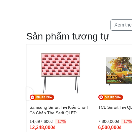
Xem th
Sản phẩm tương tự
R-75X90J
Samsung Smart Tivi Kiểu Chữ I
TCL Smart Tivi 
Có Chân The Serif QLED
QA55LS01BP
14,697,600
₫
-17%
7,800,000
₫
-17%
G
G
12,248,000
₫
6,500,000
₫