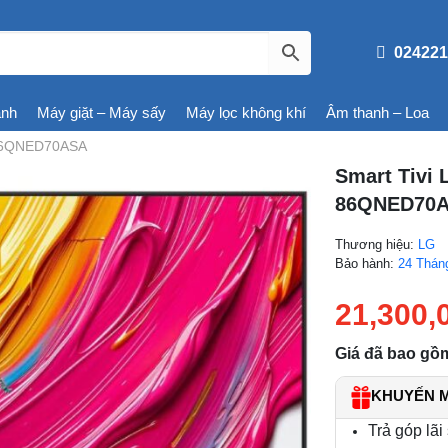
024221
ạnh
Máy giặt – Máy sấy
Máy lọc không khí
Âm thanh – Loa
 86QNED70ASA
Smart Tivi 
86QNED70
Thương hiệu:
LG
Bảo hành:
24 Thán
21,300,
Giá đã bao gồ
KHUYẾN MÃ
Trả góp lãi