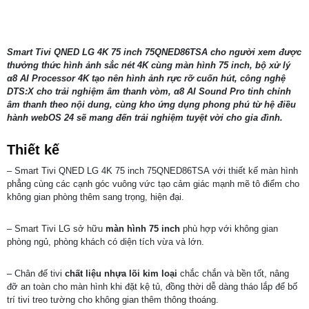
Smart Tivi QNED LG 4K 75 inch 75QNED86TSA cho người xem được
thưởng thức hình ảnh sắc nét 4K cùng màn hình 75 inch, bộ xử lý
α8
AI Processor 4K tạo nên hình ảnh
rực rỡ cuốn hút, công nghệ
DTS:X cho trải nghiệm âm thanh vòm
,
α8
AI Sound Pro tinh chỉnh
âm thanh theo nội dung, cùng kho ứng dụng phong phú từ hệ điều
hành webOS 24 sẽ mang đến trải nghiệm tuyệt vời cho gia đình.
Thiết kế
– Smart Tivi QNED LG 4K 75 inch 75QNED86TSA với thiết kế màn hình
phẳng cùng các cạnh góc vuông vức tạo cảm giác mạnh mẽ tô điểm cho
không gian phòng thêm sang trọng, hiện đại.
– Smart Tivi LG sở hữu
màn hình 75 inch
phù hợp với không gian
phòng ngủ, phòng khách có diện tích vừa và lớn.
– Chân đế tivi
chất liệu
nhựa lõi kim loại
chắc chắn và bền tốt, nâng
đỡ an toàn cho màn hình khi đặt kệ tủ, đồng thời dễ dàng tháo lắp để bố
trí tivi treo tường cho không gian thêm thông thoáng.