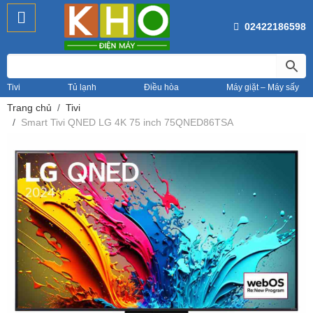
02422186598
Tivi
Tủ lạnh
Điều hòa
Máy giặt – Máy sấy
Trang chủ
Tivi
Smart Tivi QNED LG 4K 75 inch 75QNED86TSA