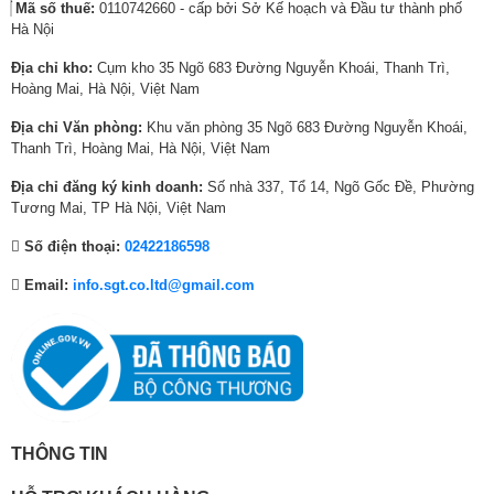
Mã số thuế:
0110742660 - cấp bởi Sở Kế hoạch và Đầu tư thành phố
0
,
0
,
,
5
WOW Orchestra
Hà Nội
α8 AI Sound Pro (Virtual 9.1.2 Up-mix)
0
0
0
8
0
,
0
0
0
2
0
9
Địa chỉ kho:
Cụm kho 35 Ngõ 683 Đường Nguyễn Khoái, Thanh Trì,
Tổng công
₫
0
₫
0
0
9
20W
Hoàng Mai, Hà Nội, Việt Nam
suất loa:
.
,
.
,
₫
0
Địa chỉ Văn phòng:
Khu văn phòng 35 Ngõ 683 Đường Nguyễn Khoái,
0
0
.
,
Số lượng loa:
2 loa
Thanh Trì, Hoàng Mai, Hà Nội, Việt Nam
0
0
0
0
0
0
Cổng WiFi:
Có (Wi-Fi 5)
Địa chỉ đăng ký kinh doanh:
Số nhà 337, Tổ 14, Ngõ Gốc Đề, Phường
₫
₫
0
Tương Mai, TP Hà Nội, Việt Nam
Cổng
.
.
₫
Số điện thoại:
02422186598
Internet
1ea
.
(LAN):
Email:
info.sgt.co.ltd@gmail.com
4 cổng HDMI có 1 cổng HDMI eARC (ARC), 1
Cổng HDMI:
cổng Composite
1 cổng Optical (Digital Audio), 1 cổng eARC
Cổng Optical:
(ARC)
Cổng USB:
2 Cổng
THÔNG TIN
Chia sẻ