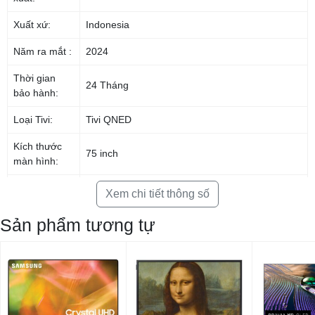
Xuất xứ:
Indonesia
Năm ra mắt :
2024
Thời gian
24 Tháng
bảo hành:
Loại Tivi:
Tivi QNED
Kích thước
75 inch
màn hình:
Độ phân giải:
4K QNED
Xem chi tiết thông số
Tần số quét:
120Hz Native
Sản phẩm tương tự
Bộ vi xử lí:
α8 AI Processor 4K
Smart Tivi:
Có
Tivi 3D:
Không