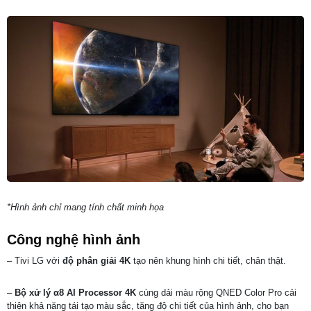
*Hình ảnh chỉ mang tính chất minh họa
Công nghệ hình ảnh
– Tivi LG với
độ phân giải 4K
tạo nên khung hình chi tiết, chân thật.
–
Bộ xử lý α8 AI Processor 4K
cùng dải màu rộng QNED Color Pro cải
thiện khả năng tái tạo màu sắc, tăng độ chi tiết của hình ảnh, cho bạn