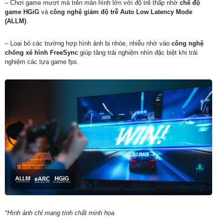
– Chơi game mượt mà trên màn hình lớn với độ trễ thấp nhờ
chế độ
game HGiG
và
công nghệ giảm độ trễ Auto Low Latency Mode
(ALLM)
.
– Loại bỏ các trường hợp hình ảnh bị nhòe, nhiễu nhờ vào
công nghệ
chống xé hình FreeSync
giúp tăng trải nghiệm nhìn đặc biệt khi trải
nghiệm các tựa game fps.
*Hình ảnh chỉ mang tính chất minh họa