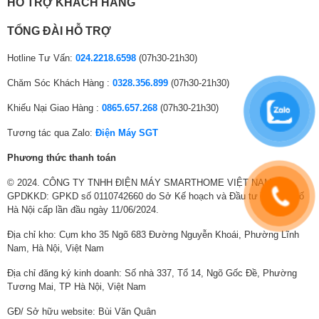
Bluetooth, AirPlay 2, Screen Share
HỖ TRỢ KHÁCH HÀNG
thông minh:
TỔNG ĐÀI HỖ TRỢ
Hệ điều hành
webOS 24
– Giao diện:
Hotline Tư Vấn:
024.2218.6598
(07h30-21h30)
YouTube, YouTube Kids, Netflix, Galaxy Play
Chăm Sóc Khách Hàng :
0328.356.899
(07h30-21h30)
(Fim+), FPT Play, MyTV, POPS Kids, TV 360,
Mạng xã hội:
Khiếu Nại Giao Hàng :
0865.657.268
(07h30-21h30)
VTVcab ON, VieON, MP3 Zing, Nhaccuatui,
Spotify, Trình duyệt web
Tương tác qua Zalo:
Điện Máy SGT
Tìm kiếm
Phương thức thanh toán
bằng giọng
Tìm kiếm bằng giọng nói Tiếng Việt
nói:
© 2024. CÔNG TY TNHH ĐIỆN MÁY SMARTHOME VIỆT NAM.
GPDKKD: GPKD số 0110742660 do Sở Kế hoạch và Đầu tư Thành phố
Nhận diện
Hà Nội cấp lần đầu ngày 11/06/2024.
Không
khuôn mặt:
Địa chỉ kho: Cụm kho 35 Ngõ 683 Đường Nguyễn Khoái, Phường Lĩnh
Nam, Hà Nội, Việt Nam
Kích thước
Ngang 167.7 cm – Cao 104.2 cm – Dày 37 cm
có chân đế:
Địa chỉ đăng ký kinh doanh: Số nhà 337, Tổ 14, Ngõ Gốc Đề, Phường
Tương Mai, TP Hà Nội, Việt Nam
Kích thước
không chân
Ngang 167.7 cm – Cao 96.5 cm – Dày 3.09cm
GĐ/ Sở hữu website: Bùi Văn Quân