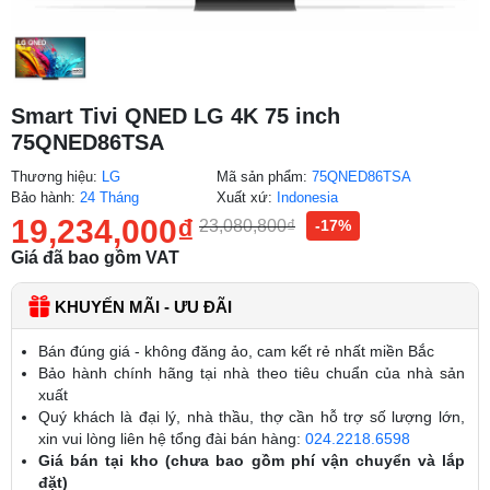
Smart Tivi QNED LG 4K 75 inch
75QNED86TSA
Thương hiệu:
LG
Mã sản phẩm:
75QNED86TSA
Bảo hành:
24 Tháng
Xuất xứ:
Indonesia
19,234,000
₫
23,080,800
₫
-17%
Giá đã bao gồm VAT
KHUYẾN MÃI - ƯU ĐÃI
Bán đúng giá - không đăng ảo, cam kết rẻ nhất miền Bắc
Bảo hành chính hãng tại nhà theo tiêu chuẩn của nhà sản
xuất
Quý khách là đại lý, nhà thầu, thợ cần hỗ trợ số lượng lớn,
xin vui lòng liên hệ tổng đài bán hàng:
024.2218.6598
Giá bán tại kho (chưa bao gồm phí vận chuyển và lắp
đặt)