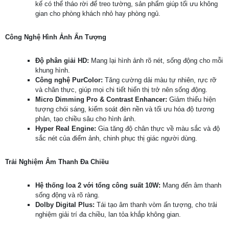
kế có thể tháo rời để treo tường, sản phẩm giúp tối ưu không
gian cho phòng khách nhỏ hay phòng ngủ.
Công Nghệ Hình Ảnh Ấn Tượng
Độ phân giải HD:
Mang lại hình ảnh rõ nét, sống động cho mỗi
khung hình.
Công nghệ PurColor:
Tăng cường dải màu tự nhiên, rực rỡ
và chân thực, giúp mọi chi tiết hiển thị trở nên sống động.
Micro Dimming Pro & Contrast Enhancer:
Giảm thiểu hiện
tượng chói sáng, kiểm soát đèn nền và tối ưu hóa độ tương
phản, tạo chiều sâu cho hình ảnh.
Hyper Real Engine:
Gia tăng độ chân thực về màu sắc và độ
sắc nét của điểm ảnh, chinh phục thị giác người dùng.
Trải Nghiệm Âm Thanh Đa Chiều
Hệ thống loa 2 với tổng công suất 10W:
Mang đến âm thanh
sống động và rõ ràng.
Dolby Digital Plus:
Tái tạo âm thanh vòm ấn tượng, cho trải
nghiệm giải trí đa chiều, lan tỏa khắp không gian.