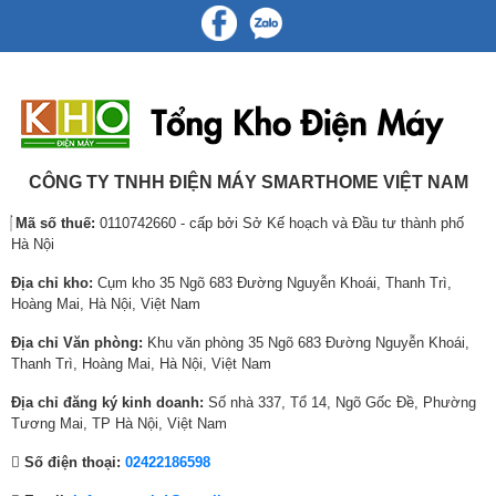
l
ệ
l
ệ
l
ệ
à
n
à
n
à
n
:
t
:
t
:
t
2
ạ
3
ạ
4
ạ
0
i
5
i
4
i
,
l
,
l
,
l
4
à
3
à
4
à
6
:
9
:
0
:
CÔNG TY TNHH ĐIỆN MÁY SMARTHOME VIỆT NAM
0
1
8
2
0
3
Mã số thuế:
0110742660 - cấp bởi Sở Kế hoạch và Đầu tư thành phố
,
7
,
9
,
7
Hà Nội
0
,
8
,
0
,
0
0
0
4
0
0
Địa chỉ kho:
Cụm kho 35 Ngõ 683 Đường Nguyễn Khoái, Thanh Trì,
0
5
0
9
0
0
Hoàng Mai, Hà Nội, Việt Nam
₫
0
₫
9
₫
0
Địa chỉ Văn phòng:
Khu văn phòng 35 Ngõ 683 Đường Nguyễn Khoái,
.
,
.
,
.
,
Thanh Trì, Hoàng Mai, Hà Nội, Việt Nam
0
0
0
0
0
0
Địa chỉ đăng ký kinh doanh:
Số nhà 337, Tổ 14, Ngõ Gốc Đề, Phường
0
0
0
Tương Mai, TP Hà Nội, Việt Nam
₫
₫
₫
Số điện thoại:
02422186598
.
.
.