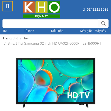
02422186598
Tivi
Tủ lạnh
Điều hòa
Máy giặt – Máy sấy
Trang chủ
Tivi
Smart Tivi Samsung 32 inch HD UA32H5000F [ 32H5000F ]