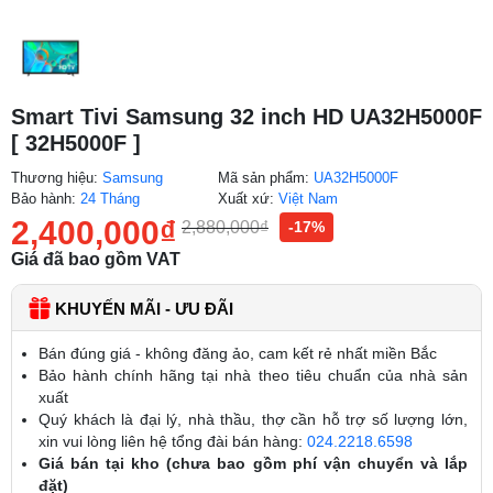
Smart Tivi Samsung 32 inch HD UA32H5000F
[ 32H5000F ]
Thương hiệu:
Samsung
Mã sản phẩm:
UA32H5000F
Bảo hành:
24 Tháng
Xuất xứ:
Việt Nam
2,400,000
₫
2,880,000
₫
-17%
Giá đã bao gồm VAT
KHUYẾN MÃI - ƯU ĐÃI
Bán đúng giá - không đăng ảo, cam kết rẻ nhất miền Bắc
Bảo hành chính hãng tại nhà theo tiêu chuẩn của nhà sản
xuất
Quý khách là đại lý, nhà thầu, thợ cần hỗ trợ số lượng lớn,
xin vui lòng liên hệ tổng đài bán hàng:
024.2218.6598
Giá bán tại kho (chưa bao gồm phí vận chuyển và lắp
đặt)