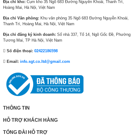
Địa chỉ kho:
Cụm kho 35 Ngõ 683 Đường Nguyễn Khoái, Thanh Trì,
0
0
₫
5
0
5
Hoàng Mai, Hà Nội, Việt Nam
Trọng lượng (Có chân
₫
0
.
,
₫
0
14.6 kg
đế)
Địa chỉ Văn phòng:
Khu văn phòng 35 Ngõ 683 Đường Nguyễn Khoái,
.
,
0
.
,
Thanh Trì, Hoàng Mai, Hà Nội, Việt Nam
0
0
0
Trọng lượng (Không
14.3 kg
0
0
0
Địa chỉ đăng ký kinh doanh:
Số nhà 337, Tổ 14, Ngõ Gốc Đề, Phường
chân đế)
0
₫
0
Tương Mai, TP Hà Nội, Việt Nam
₫
.
₫
Số điện thoại:
02422186598
Chân đế phù hợp với mọi không gian sống
.
.
Email:
info.sgt.co.ltd@gmail.com
Chân đế điều chỉnh độ cao
TV The Frame dễ dàng hòa mình vào không gian sống với chân đế điều
chỉnh độ cao, cho phép bạn nâng The Frame lên cao và lắp đặt Loa
Thanh hoặc các thiết bị khác dễ dàng.
THÔNG TIN
HỖ TRỢ KHÁCH HÀNG
TỔNG ĐÀI HỖ TRỢ