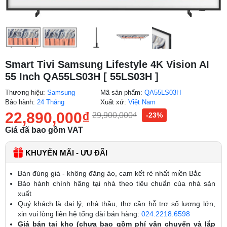
Smart Tivi Samsung Lifestyle 4K Vision AI
55 Inch QA55LS03H [ 55LS03H ]
Thương hiệu:
Samsung
Mã sản phẩm:
QA55LS03H
Bảo hành:
24 Tháng
Xuất xứ:
Việt Nam
22,890,000
₫
29,900,000
₫
-23%
Giá đã bao gồm VAT
KHUYẾN MÃI - ƯU ĐÃI
Bán đúng giá - không đăng ảo, cam kết rẻ nhất miền Bắc
Bảo hành chính hãng tại nhà theo tiêu chuẩn của nhà sản
xuất
Quý khách là đại lý, nhà thầu, thợ cần hỗ trợ số lượng lớn,
xin vui lòng liên hệ tổng đài bán hàng:
024.2218.6598
Giá bán tại kho (chưa bao gồm phí vận chuyển và lắp