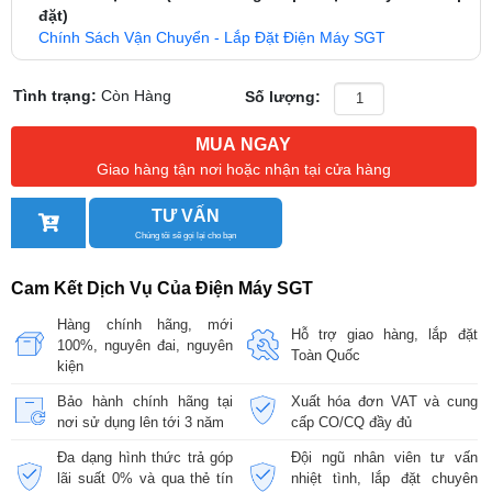
đặt)
Chính Sách Vận Chuyển - Lắp Đặt Điện Máy SGT
Tình trạng:
Còn Hàng
Số lượng:
MUA NGAY
Giao hàng tận nơi hoặc nhận tại cửa hàng
TƯ VẤN
Chúng tôi sẽ gọi lại cho bạn
Cam Kết Dịch Vụ Của Điện Máy SGT
Hàng chính hãng, mới
Hỗ trợ giao hàng, lắp đặt
100%, nguyên đai, nguyên
Toàn Quốc
kiện
Bảo hành chính hãng tại
Xuất hóa đơn VAT và cung
nơi sử dụng lên tới 3 năm
cấp CO/CQ đầy đủ
Đa dạng hình thức trả góp
Đội ngũ nhân viên tư vấn
lãi suất 0% và qua thẻ tín
nhiệt tình, lắp đặt chuyên