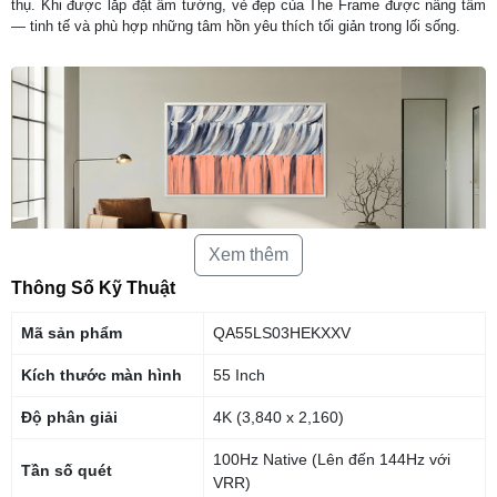
thụ. Khi được lắp đặt âm tường, vẻ đẹp của The Frame được nâng tầm
— tinh tế và phù hợp những tâm hồn yêu thích tối giản trong lối sống.
Xem thêm
Thông Số Kỹ Thuật
Dễ dàng lắp đặt sát vào tường
Mã sản phẩm
QA55LS03HEKXXV
Giá treo sát tường
Kích thước màn hình
55 Inch
Nhờ thiết kế tinh tế, TV The Frame có thể được treo sát tường, mang
đến diện mạo như một bức họa đích thực.
Độ phân giải
4K (3,840 x 2,160)
100Hz Native (Lên đến 144Hz với
Tần số quét
VRR)