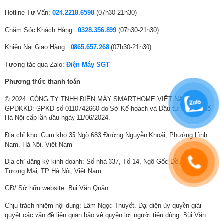
Hotline Tư Vấn:
024.2218.6598
(07h30-21h30)
Chăm Sóc Khách Hàng :
0328.356.899
(07h30-21h30)
Khiếu Nại Giao Hàng :
0865.657.268
(07h30-21h30)
Tương tác qua Zalo:
Điện Máy SGT
Phương thức thanh toán
© 2024. CÔNG TY TNHH ĐIỆN MÁY SMARTHOME VIỆT NAM.
GPDKKD: GPKD số 0110742660 do Sở Kế hoạch và Đầu tư Thành phố
Hà Nội cấp lần đầu ngày 11/06/2024.
Bật lên là TV QLED 4K, tắt đi là tranh nghệ
Địa chỉ kho: Cụm kho 35 Ngõ 683 Đường Nguyễn Khoái, Phường Lĩnh
thuật
Nam, Hà Nội, Việt Nam
Chế độ tranh Art Mode
Địa chỉ đăng ký kinh doanh: Số nhà 337, Tổ 14, Ngõ Gốc Đề, Phường
Tương Mai, TP Hà Nội, Việt Nam
Biến TV The Frame thành một phòng trưng bày ngay cả khi tắt. Khám
phá và thưởng thức bộ sưu tập nghệ thuật hơn 370 tác phẩm miễn phí
GĐ/ Sở hữu website: Bùi Văn Quân
được cập nhật hàng năm, đến từ các phòng trưng bày danh tiếng.
Chịu trách nhiệm nội dung: Lâm Ngọc Thuyết. Đại diện ủy quyền giải
quyết các vấn đề liên quan bảo vệ quyền lợi người tiêu dùng: Bùi Văn