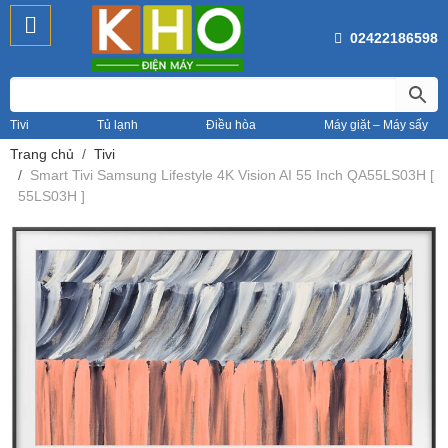
02422186598
Tivi
Tủ lạnh
Điều hòa
Máy giặt – Máy sấy
Trang chủ
Tivi
Smart Tivi Samsung Lifestyle 4K Vision AI 55 Inch QA55LS03H [
55LS03H ]