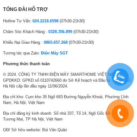
TỔNG ĐÀI HỖ TRỢ
Hotline Tư Vấn:
024.2218.6598
(07h30-21h30)
Tận hưởng trọn vẹn hình ảnh sắc nét,
loại bỏ hoàn toàn nhiễu sáng
Chăm Sóc Khách Hàng :
0328.356.899
(07h30-21h30)
Khiếu Nại Giao Hàng :
0865.657.268
(07h30-21h30)
Màn hình chống chói Glare Free
Tương tác qua Zalo:
Điện Máy SGT
Được chứng nhận bởi UL, màn hình chống chói độc quyền giảm thiểu
phản xạ ánh sáng từ môi trường, chẳng hạn như ánh sáng trong nhà.
Phương thức thanh toán
Giờ đây, bạn có thể tận hưởng hình ảnh rõ nét mà không bị phân tâm,
giúp bạn đắm chìm vào nội dung, và sắc đen chân thực — được hoàn
© 2024. CÔNG TY TNHH ĐIỆN MÁY SMARTHOME VIỆT NAM.
thiện bởi Glare Free.
GPDKKD: GPKD số 0110742660 do Sở Kế hoạch và Đầu tư Thành phố
Hà Nội cấp lần đầu ngày 11/06/2024.
Chiều sâu vượt trội, tương phản sống
động, chân thực ấn tượng
Địa chỉ kho: Cụm kho 35 Ngõ 683 Đường Nguyễn Khoái, Phường Lĩnh
Nam, Hà Nội, Việt Nam
Công nghệ Micro RGB HDR Pro
Địa chỉ đăng ký kinh doanh: Số nhà 337, Tổ 14, Ngõ Gốc Đề, Phường
Công nghệ
Micro RGB HDR Pro
tăng cường độ tương phản và màu sắc
Tương Mai, TP Hà Nội, Việt Nam
những chi tiết tinh tế trong cả vùng sáng và vùng tối, tái hiện trọn vẹn
GĐ/ Sở hữu website: Bùi Văn Quân
chiều sâu nguyên bản của nội dung, mang đến trải nghiệm xem sống
động và chân thực như ngoài đời.