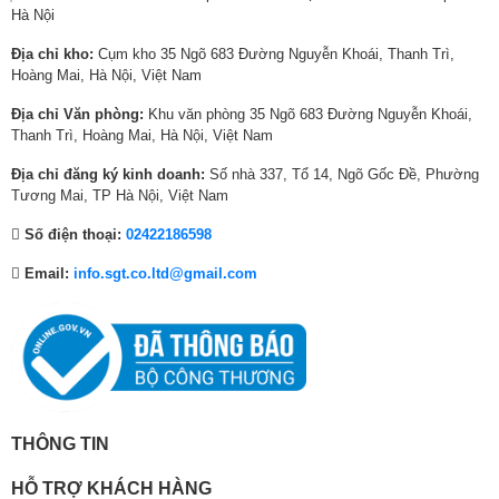
Hà Nội
0
,
0
,
0
8
0
0
0
5
0
2
Địa chỉ kho:
Cụm kho 35 Ngõ 683 Đường Nguyễn Khoái, Thanh Trì,
0
0
0
0
₫
0
Hoàng Mai, Hà Nội, Việt Nam
₫
0
₫
0
.
,
Hình ảnh chân thực với màu sắc chuẩn
Địa chỉ Văn phòng:
Khu văn phòng 35 Ngõ 683 Đường Nguyễn Khoái,
.
,
.
,
0
chân thực
Thanh Trì, Hoàng Mai, Hà Nội, Việt Nam
0
0
0
0
0
0
Micro RGB tái hiện chính xác 100% dải màu
Địa chỉ đăng ký kinh doanh:
Số nhà 337, Tổ 14, Ngõ Gốc Đề, Phường
0
0
₫
Tương Mai, TP Hà Nội, Việt Nam
Nhờ công nghệ Micro RGB cùng bộ xử lý AI Engine Pro, TV Samsung
₫
₫
.
Micro RGB lần đầu tiên trên thế giới tái hiện chính xác 100% dải màu
Số điện thoại:
02422186598
.
.
theo tiêu chuẩn BT.2020. Micro RGB đầu tiên được VDE chứng nhận về
độ chính xác màu sắc được kiểm soát tinh vi và chính xác, mang đến
Email:
info.sgt.co.ltd@gmail.com
trải nghiệm hình ảnh hoàn toàn chân thực.
THÔNG TIN
HỖ TRỢ KHÁCH HÀNG