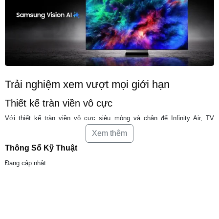
Trải nghiệm xem vượt mọi giới hạn
Thiết kế tràn viền vô cực
Với thiết kế tràn viền vô cực siêu mỏng và chân đế Infinity Air, TV
Samsung Micro RGB tựa như đang lơ lửng giữa không trung. Viền đen
Xem thêm
được thu gọn gần như vô hình, giúp nới rộng khung hình, đưa bạn đắm
chìm hoàn toàn vào nội dung, giảm thiểu tối đa xao nhãng.
Thông Số Kỹ Thuật
Đang cập nhật