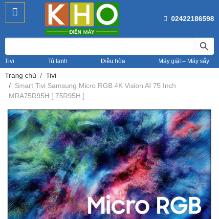
02422186598
Tivi
Tủ lạnh
Điều hòa
Máy giặt – Máy sấy
Trang chủ
Tivi
Smart Tivi Samsung Micro RGB 4K Vision AI 75 Inch
MRA75R95H [ 75R95H ]