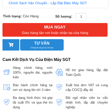
Chính Sách Vận Chuyển - Lắp Đặt Điện Máy SGT
Tình trạng:
Còn Hàng
Số lượng:
MUA NGAY
Giao hàng tận nơi hoặc nhận tại cửa hàng
TƯ VẤN
Chúng tôi sẽ gọi lại cho bạn
Cam Kết Dịch Vụ Của Điện Máy SGT
Hàng chính hãng, mới
Hỗ trợ giao hàng, lắp đặt
100%, nguyên đai, nguyên
Toàn Quốc
kiện
Bảo hành chính hãng tại
Xuất hóa đơn VAT và cung
nơi sử dụng lên tới 3 năm
cấp CO/CQ đầy đủ
Đa dạng hình thức trả góp
Đội ngũ nhân viên tư vấn
lãi suất 0% và qua thẻ tín
nhiệt tình, lắp đặt chuyên
dụng
nghiệp