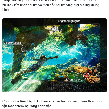
Deep Learning, giúp nâng cấp nội dung SDR lên chất lượng HDR với
những điểm nhấn chi tiết và màu sắc nổi bật vượt trội ở từng khung
hình.
Công nghệ Real Depth Enhancer – Tái hiện độ sâu chân thực như
tận mắt chiêm ngưỡng cảnh vật