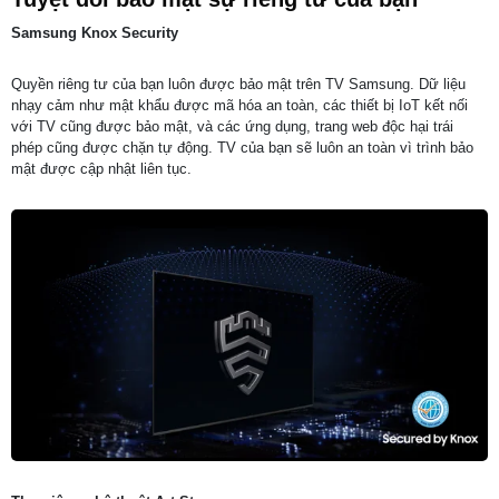
Samsung Knox Security
Quyền riêng tư của bạn luôn được bảo mật trên TV Samsung. Dữ liệu
nhạy cảm như mật khẩu được mã hóa an toàn, các thiết bị IoT kết nối
với TV cũng được bảo mật, và các ứng dụng, trang web độc hại trái
phép cũng được chặn tự động. TV của bạn sẽ luôn an toàn vì trình bảo
mật được cập nhật liên tục.