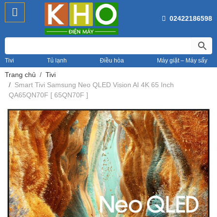
02422186598
Tivi
Tủ lạnh
Điều hòa
Máy giặt – Máy sấy
Trang chủ
Tivi
Smart Tivi Samsung Neo QLED Vision AI 4K 65 Inch
QA65QN70F [ 65QN70F ]