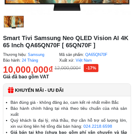
Smart Tivi Samsung Neo QLED Vision AI 4K
65 Inch QA65QN70F [ 65QN70F ]
Thương hiệu:
Samsung
Mã sản phẩm:
QA65QN70F
Bảo hành:
24 Tháng
Xuất xứ:
Việt Nam
10,000,000
₫
12,000,000
₫
-17%
Giá đã bao gồm VAT
KHUYẾN MÃI - ƯU ĐÃI
Bán đúng giá - không đăng ảo, cam kết rẻ nhất miền Bắc
Bảo hành chính hãng tại nhà theo tiêu chuẩn của nhà sản
xuất
Quý khách là đại lý, nhà thầu, thợ cần hỗ trợ số lượng lớn,
xin vui lòng liên hệ tổng đài bán hàng:
024.2218.6598
Giá bán tại kho (chưa bao gồm phí vận chuyển và lắp