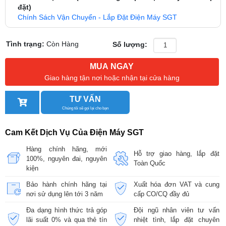
đặt)
Chính Sách Vận Chuyển - Lắp Đặt Điện Máy SGT
Tình trạng:
Còn Hàng
Số lượng:
MUA NGAY
Giao hàng tận nơi hoặc nhận tại cửa hàng
TƯ VẤN
Chúng tôi sẽ gọi lại cho bạn
Cam Kết Dịch Vụ Của Điện Máy SGT
Hàng chính hãng, mới
Hỗ trợ giao hàng, lắp đặt
100%, nguyên đai, nguyên
Toàn Quốc
kiện
Bảo hành chính hãng tại
Xuất hóa đơn VAT và cung
nơi sử dụng lên tới 3 năm
cấp CO/CQ đầy đủ
Đa dạng hình thức trả góp
Đội ngũ nhân viên tư vấn
lãi suất 0% và qua thẻ tín
nhiệt tình, lắp đặt chuyên