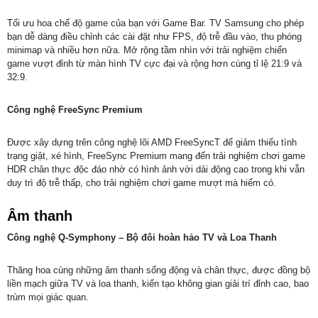
Tối ưu hoa chế độ game của bạn với Game Bar. TV Samsung cho phép
bạn dễ dàng điều chỉnh các cài đặt như FPS, độ trễ đầu vào, thu phóng
minimap và nhiều hơn nữa. Mở rộng tầm nhìn với trải nghiệm chiến
game vượt đỉnh từ màn hình TV cực đại và rộng hơn cùng tỉ lệ 21:9 và
32:9.
Công nghệ FreeSync Premium
Được xây dựng trên công nghệ lõi AMD FreeSyncT để giảm thiểu tình
trạng giật, xé hình, FreeSync Premium mang đến trải nghiệm chơi game
HDR chân thực độc đáo nhờ có hình ảnh với dải động cao trong khi vẫn
duy trì độ trễ thấp, cho trải nghiệm chơi game mượt mà hiếm có.
Âm thanh
Công nghệ Q-Symphony – Bộ đôi hoàn hảo TV và Loa Thanh
Thăng hoa cùng những âm thanh sống động và chân thực, được đồng bộ
liền mạch giữa TV và loa thanh, kiến tạo không gian giải trí đỉnh cao, bao
trùm mọi giác quan.