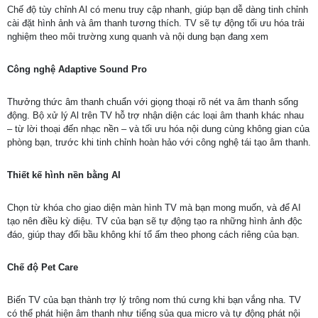
Chế độ tùy chỉnh Al có menu truy cập nhanh, giúp bạn dễ dàng tinh chỉnh
cài đặt hình ảnh và âm thanh tương thích. TV sẽ tự động tối ưu hóa trải
nghiệm theo môi trường xung quanh và nội dung bạn đang xem
Công nghệ Adaptive Sound Pro
Thưởng thức âm thanh chuẩn với giọng thoại rõ nét va âm thanh sống
động. Bộ xử lý Al trên TV hỗ trợ nhận diện các loại âm thanh khác nhau
– từ lời thoại đến nhạc nền – và tối ưu hóa nội dung cùng không gian của
phòng bạn, trước khi tinh chỉnh hoàn hảo với công nghệ tái tạo âm thanh.
Thiết kế hình nền bằng AI
Chọn từ khóa cho giao diện màn hình TV mà bạn mong muốn, và để AI
tạo nên điều kỳ diệu. TV của bạn sẽ tự động tạo ra những hình ảnh độc
đáo, giúp thay đổi bầu không khí tổ ấm theo phong cách riêng của bạn.
Chế độ Pet Care
Biến TV của bạn thành trợ lý trông nom thú cưng khi bạn vắng nha. TV
có thể phát hiện âm thanh như tiếng sủa qua micro và tự động phát nội