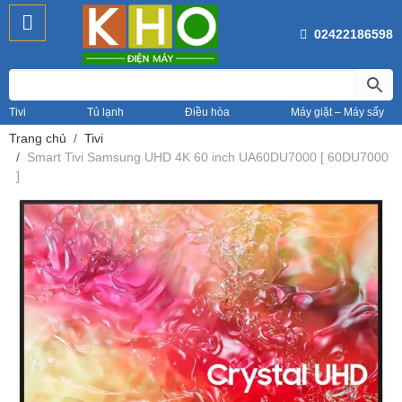
02422186598
Tivi
Tủ lạnh
Điều hòa
Máy giặt – Máy sấy
Trang chủ
Tivi
Smart Tivi Samsung UHD 4K 60 inch UA60DU7000 [ 60DU7000
]