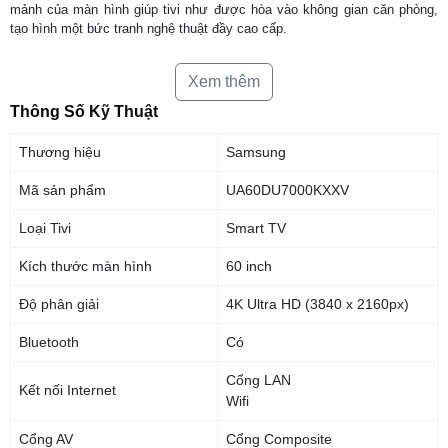
mảnh của màn hình giúp tivi như được hòa vào không gian căn phòng,
tạo hình một bức tranh nghệ thuật đầy cao cấp.
Đi kèm với đó, chân đế của tivi được tạo hình chữ V hoàn thiện tinh tế,
Xem thêm
và sự chắc chắn giúp người sử dụng có thể đặt tivi rất dễ dàng trên kệ
Thông Số Kỹ Thuật
tivi hoặc bàn. Người sử dụng cũng có thể lựa chọn tháo chân đế để treo
tường tivi một cách linh hoạt để phù hợp với cấu trúc của phòng.
Thương hiệu
Samsung
Cổng kết nối đa dạng thêm phần tinh tế với giải
Mã sản phẩm
UA60DU7000KXXV
pháp giấu dây
Loại Tivi
Smart TV
Smart tivi Samsung 60 inch UA60DU7000 được trang bị hệ thống rất đa
dạng các cổng kết nối khác nhau bao gồm:
Kích thước màn hình
60 inch
– 3 cổng HDMI
Độ phân giải
4K Ultra HD (3840 x 2160px)
– 2 cổng USB
Bluetooth
Có
Cổng LAN
– 1 cổng composite
Kết nối Internet
Wifi
– 1 cổng component
Cổng AV
Cổng Composite