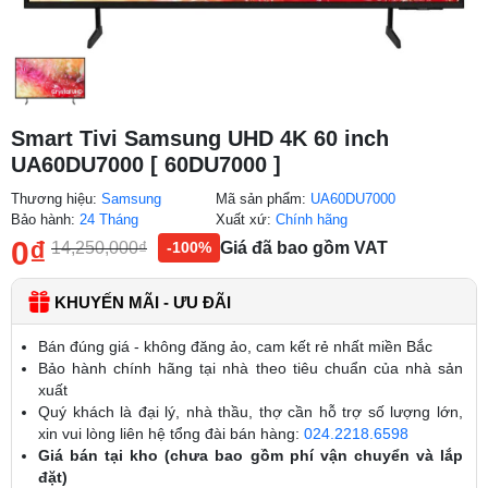
Smart Tivi Samsung UHD 4K 60 inch
UA60DU7000 [ 60DU7000 ]
Thương hiệu:
Samsung
Mã sản phẩm:
UA60DU7000
Bảo hành:
24 Tháng
Xuất xứ:
Chính hãng
0
₫
14,250,000
₫
Giá đã bao gồm VAT
-100%
KHUYẾN MÃI - ƯU ĐÃI
Bán đúng giá - không đăng ảo, cam kết rẻ nhất miền Bắc
Bảo hành chính hãng tại nhà theo tiêu chuẩn của nhà sản
xuất
Quý khách là đại lý, nhà thầu, thợ cần hỗ trợ số lượng lớn,
xin vui lòng liên hệ tổng đài bán hàng:
024.2218.6598
Giá bán tại kho (chưa bao gồm phí vận chuyển và lắp
đặt)