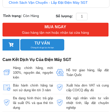
Chính Sách Vận Chuyển - Lắp Đặt Điện Máy SGT
Tình trạng:
Còn Hàng
Số lượng:
MUA NGAY
Giao hàng tận nơi hoặc nhận tại cửa hàng
TƯ VẤN
Chúng tôi sẽ gọi lại cho bạn
Cam Kết Dịch Vụ Của Điện Máy SGT
Hàng chính hãng, mới
Hỗ trợ giao hàng, lắp đặt
100%, nguyên đai, nguyên
Toàn Quốc
kiện
Bảo hành chính hãng tại
Xuất hóa đơn VAT và cung
nơi sử dụng lên tới 3 năm
cấp CO/CQ đầy đủ
Đa dạng hình thức trả góp
Đội ngũ nhân viên tư vấn
lãi suất 0% và qua thẻ tín
nhiệt tình, lắp đặt chuyên
dụng
nghiệp