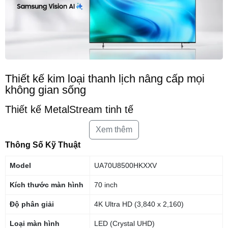
Thiết kế kim loại thanh lịch nâng cấp mọi
không gian sống
Thiết kế MetalStream tinh tế
Lấy cảm hứng từ thiết kế của những chiếc máy bay, chiếc TV này sở
Xem thêm
hữu phần thân bằng kim loại sang trọng. Viền mỏng được tạo ra chỉ từ
Thông Số Kỹ Thuật
một tấm kim loại duy nhất, cho phép bạn được tận hưởng từng trải
nghiệm điện ảnh một cách hoàn hảo
Model
UA70U8500HKXXV
Kích thước màn hình
70 inch
Độ phân giải
4K Ultra HD (3,840 x 2,160)
Loại màn hình
LED (Crystal UHD)