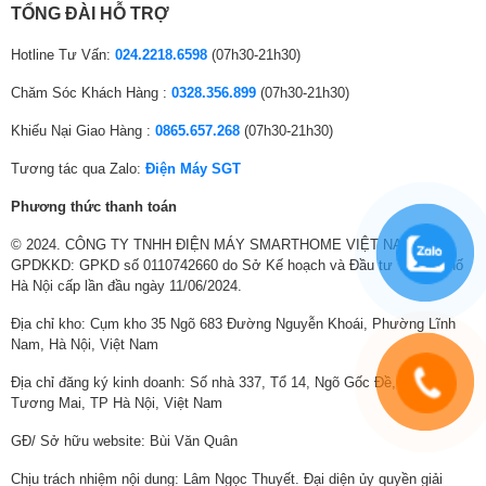
mỗi cảnh trở nên sống động và chân thực hơn.
TỔNG ĐÀI HỖ TRỢ
Hiển thị màu sắc sống động và hình ảnh chân
Hotline Tư Vấn:
024.2218.6598
(07h30-21h30)
thực
Chăm Sóc Khách Hàng :
0328.356.899
(07h30-21h30)
Công nghệ PurColor
Khiếu Nại Giao Hàng :
0865.657.268
(07h30-21h30)
Công nghệ PurColor hiển thị dải màu rộng lớn, mang lại hiệu suất hình
Tương tác qua Zalo:
Điện Máy SGT
ảnh tối ưu và trải nghiệm xem chân thực.
Phương thức thanh toán
© 2024. CÔNG TY TNHH ĐIỆN MÁY SMARTHOME VIỆT NAM.
GPDKKD: GPKD số 0110742660 do Sở Kế hoạch và Đầu tư Thành phố
Hà Nội cấp lần đầu ngày 11/06/2024.
Địa chỉ kho: Cụm kho 35 Ngõ 683 Đường Nguyễn Khoái, Phường Lĩnh
Nam, Hà Nội, Việt Nam
Địa chỉ đăng ký kinh doanh: Số nhà 337, Tổ 14, Ngõ Gốc Đề, Phường
Tương Mai, TP Hà Nội, Việt Nam
GĐ/ Sở hữu website: Bùi Văn Quân
Chịu trách nhiệm nội dung: Lâm Ngọc Thuyết. Đại diện ủy quyền giải