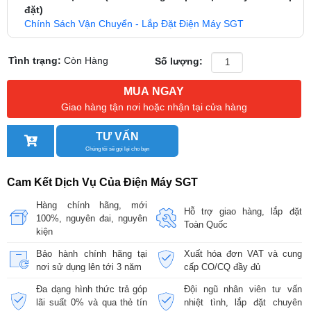
đặt)
Chính Sách Vận Chuyển - Lắp Đặt Điện Máy SGT
Tình trạng:
Còn Hàng
Số lượng:
MUA NGAY
Giao hàng tận nơi hoặc nhận tại cửa hàng
TƯ VẤN
Chúng tôi sẽ gọi lại cho bạn
Cam Kết Dịch Vụ Của Điện Máy SGT
Hàng chính hãng, mới
Hỗ trợ giao hàng, lắp đặt
100%, nguyên đai, nguyên
Toàn Quốc
kiện
Bảo hành chính hãng tại
Xuất hóa đơn VAT và cung
nơi sử dụng lên tới 3 năm
cấp CO/CQ đầy đủ
Đa dạng hình thức trả góp
Đội ngũ nhân viên tư vấn
lãi suất 0% và qua thẻ tín
nhiệt tình, lắp đặt chuyên