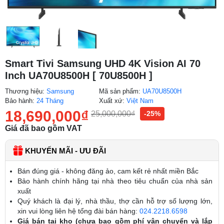
Smart Tivi Samsung UHD 4K Vision AI 70
Inch UA70U8500H [ 70U8500H ]
Thương hiệu:
Samsung
Mã sản phẩm:
UA70U8500H
Bảo hành:
24 Tháng
Xuất xứ:
Việt Nam
18,690,000
₫
25,000,000
₫
-25%
Giá đã bao gồm VAT
KHUYẾN MÃI - ƯU ĐÃI
Bán đúng giá - không đăng ảo, cam kết rẻ nhất miền Bắc
Bảo hành chính hãng tại nhà theo tiêu chuẩn của nhà sản
xuất
Quý khách là đại lý, nhà thầu, thợ cần hỗ trợ số lượng lớn,
xin vui lòng liên hệ tổng đài bán hàng:
024.2218.6598
Giá bán tại kho (chưa bao gồm phí vận chuyển và lắp