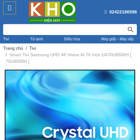
02422186598
Tivi
Tủ lạnh
Điều hòa
Máy giặt – Máy sấy
Trang chủ
Tivi
Smart Tivi Samsung UHD 4K Vision AI 70 Inch UA70U8500H [
70U8500H ]