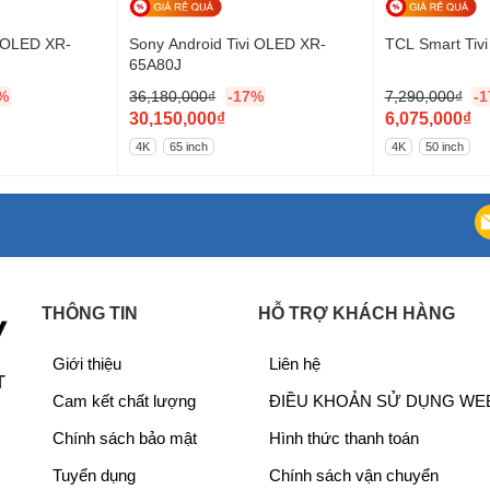
i OLED XR-
Sony Android Tivi OLED XR-
TCL Smart Tiv
65A80J
%
36,180,000
₫
-17%
7,290,000
₫
-
G
G
30,150,000
₫
6,075,000
₫
ều khiển của TV, mang lại hiệu suất hoạt động ổn định
i
G
i
G
giải 4K.
4K
65 inch
4K
50 inch
á
i
á
i
g
á
g
á
on)
, cung cấp độ sáng và tương phản được cải thiện,
ố
h
ố
h
c
i
c
i
l
ệ
l
ệ
à
n
à
n
THÔNG TIN
HỖ TRỢ KHÁCH HÀNG
:
t
:
t
3
ạ
7
ạ
Giới thiệu
Liên hệ
6
i
,
i
T
Cam kết chất lượng
ĐIỀU KHOẢN SỬ DỤNG WE
,
l
2
l
1
à
9
à
Chính sách bảo mật
Hình thức thanh toán
8
:
0
:
Tuyển dụng
Chính sách vận chuyển
0
3
,
6