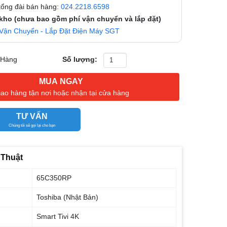
 tổng đài bán hàng:
024.2218.6598
 kho (chưa bao gồm phí vận chuyển và lắp đặt)
Vận Chuyển - Lắp Đặt Điện Máy SGT
 Hàng
Số lượng:
MUA NGAY
iao hàng tận nơi hoặc nhận tại cửa hàng
TƯ VẤN
Chúng tôi sẽ gọi lại cho bạn
 Thuật
65C350RP
Toshiba (Nhật Bản)
Smart Tivi 4K