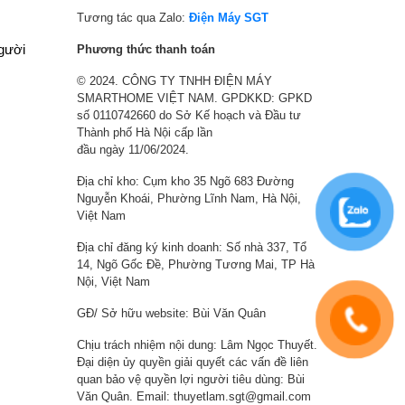
,
0
0
,
Tương tác qua Zalo:
Điện Máy SGT
0
,
0
5
người
Phương thức thanh toán
0
2
0
0
© 2024. CÔNG TY TNHH ĐIỆN MÁY
0
5
₫
0
SMARTHOME VIỆT NAM. GPDKKD: GPKD
₫
5
.
,
số 0110742660 do Sở Kế hoạch và Đầu tư
.
,
0
Thành phố Hà Nội cấp lần
0
0
đầu ngày 11/06/2024.
0
0
Địa chỉ kho: Cụm kho 35 Ngõ 683 Đường
0
₫
Nguyễn Khoái, Phường Lĩnh Nam, Hà Nội,
₫
.
Việt Nam
.
Địa chỉ đăng ký kinh doanh: Số nhà 337, Tổ
14, Ngõ Gốc Đề, Phường Tương Mai, TP Hà
Nội, Việt Nam
GĐ/ Sở hữu website: Bùi Văn Quân
Chịu trách nhiệm nội dung: Lâm Ngọc Thuyết.
Đại diện ủy quyền giải quyết các vấn đề liên
quan bảo vệ quyền lợi người tiêu dùng: Bùi
Văn Quân. Email: thuyetlam.sgt@gmail.com