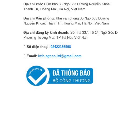
Địa chỉ kho:
Cụm kho 35 Ngõ 683 Đường Nguyễn Khoái,
,
1
,
5
Thanh Trì, Hoàng Mai, Hà Nội, Việt Nam
0
,
0
,
0
5
0
9
Địa chỉ Văn phòng:
Khu văn phòng 35 Ngõ 683 Đường
Nguyễn Khoái, Thanh Trì, Hoàng Mai, Hà Nội, Việt Nam
0
0
0
9
₫
0
₫
0
Địa chỉ đăng ký kinh doanh:
Số nhà 337, Tổ 14, Ngõ Gốc Đ
.
,
.
,
Phường Tương Mai, TP Hà Nội, Việt Nam
* Hình ảnh chỉ mang tính chất minh họa
0
0
Số điện thoại:
02422186598
0
0
Nhờ AI Picture Optimizer, tivi tự động phân tích và điều 
0
0
Email:
info.sgt.co.ltd@gmail.com
nhằm mang lại chất lượng hiển thị phù hợp và được tối ưu h
₫
₫
.
.
Công nghệ AI 4K Clarity
được thiết kế để cải thiện độ sắc n
thị trên màn hình đều rõ ràng và đầy đủ chi tiết.
Với
tần số quét 60 Hz
và
công nghệ VRR
giảm thiểu hiệ
nghiệm chơi game mượt mà và đồng nhất hơn.
Công nghệ AI Motion Enhancer
tối ưu hóa các cảnh chuy
hợp khi xem các nội dung có tốc độ cao như thể thao hoặc p