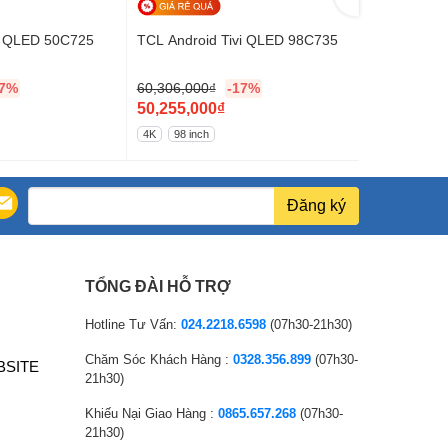
i QLED 50C725
TCL Android Tivi QLED 98C735
TCL Smart 
17%
60,306,000
₫
-17%
7,800,000
₫
G
G
50,255,000
₫
6,500,000
i
G
i
G
4K
98 inch
4K
55 inch
á
i
á
i
g
á
g
á
ố
h
ố
h
Đăng ký
c
i
c
i
l
ệ
l
ệ
à
n
à
n
TỔNG ĐÀI HỖ TRỢ
:
t
:
t
6
ạ
7
ạ
Hotline Tư Vấn:
024.2218.6598
(07h30-21h30)
0
i
,
i
Chăm Sóc Khách Hàng :
0328.356.899
(07h30-
BSITE
,
l
8
l
21h30)
3
à
0
à
Khiếu Nại Giao Hàng :
0865.657.268
(07h30-
0
:
0
:
21h30)
6
5
,
6