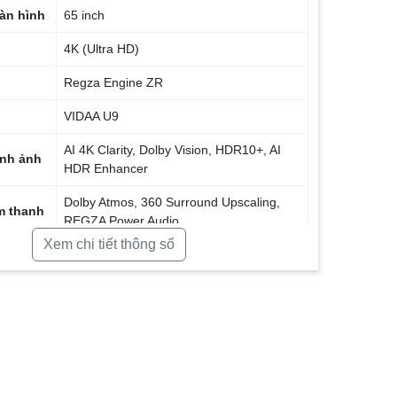
àn hình
65 inch
4K (Ultra HD)
Regza Engine ZR
VIDAA U9
AI 4K Clarity, Dolby Vision, HDR10+, AI
ình ảnh
HDR Enhancer
Dolby Atmos, 360 Surround Upscaling,
m thanh
REGZA Power Audio
Xem chi tiết thông số
a
24W
60 Hz
ng
Game Mode (ALLM, VRR), Game Deck
ọng nói
Có (Remote tích hợp micro)
g dây
Wi-Fi, Bluetooth 5.3, AirPlay 2, Miracast