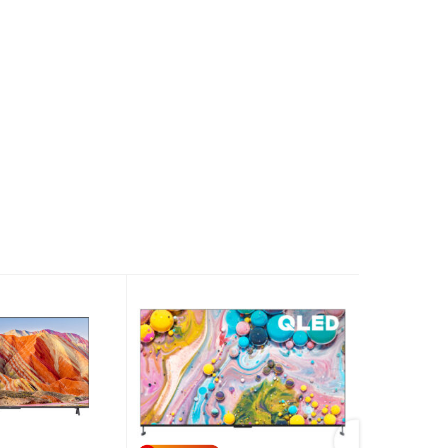
3 x HDMI (có eARC), 2 x USB, Optical,
Composite
Việt Nam
2025
ó chân,
Ngang 145.2 cm – Cao 89.3 cm – Dày
31.8 cm – Khối lượng 13.3 Kg
hông
Ngang 145.2 cm – Cao 83.7 cm – Dày 7.2
ờng:
cm – Khối lượng 13.1 Kg