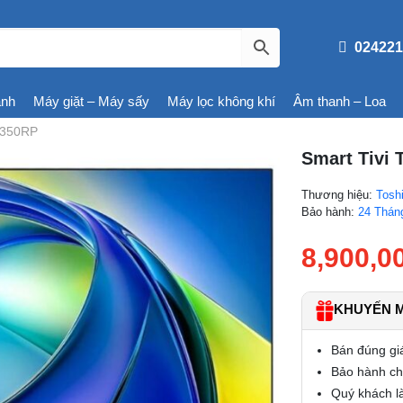
024221
ạnh
Máy giặt – Máy sấy
Máy lọc không khí
Âm thanh – Loa
5C350RP
Smart Tivi 
Thương hiệu:
Tosh
Bảo hành:
24 Thán
8,900,0
KHUYẾN MÃ
Bán đúng gi
Bảo hành chí
Quý khách là