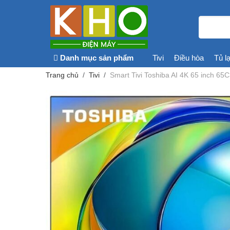
Danh mục sản phẩm
Tivi
Điều hòa
Tủ l
Trang chủ
Tivi
Smart Tivi Toshiba AI 4K 65 inch 6