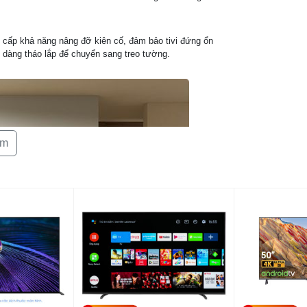
Cổng kết nối
g cấp khả năng nâng đỡ kiên cố, đảm bảo tivi đứng ổn
 dàng tháo lắp để chuyển sang treo tường.
Nơi sản xuất
Năm ra mắt
Kích thước c
đặt bàn:
êm
Kích thước k
chân, treo tư