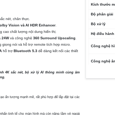
Kích thước m
Độ phân giải
sắc nét, chân thực.
Bộ xử lý
olby Vision và AI HDR Enhancer
.
g cao chất lượng nội dung hiển thị.
Hệ điều hành
a 24W
và công nghệ
360 Surround Upscaling
.
 giọng nói và hỗ trợ remote tích hợp micro.
Công nghệ h
NA
hỗ trợ
Bluetooth 5.3
dễ dàng kết nối các thiết
Công nghệ â
ình 4K sắc nét, bộ xử lý AI thông minh cùng âm
Công suất lo
ộng.
Tần số quét
Chế độ Gami
 tạo ấn tượng mạnh mẽ, rất phù hợp để lắp đặt tại các
Điều khiển gi
Kết nối khôn
 nhấn tinh tế cho màn hình mà còn nâng tầm vẻ ngoài