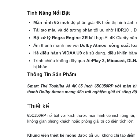
Tính Năng Nổi Bật
Màn hình 65 inch
độ phân giải 4K hiển thị hình ảnh 
Tái tạo màu và độ tương phản tối ưu nhờ
HDR10+, D
Bộ xử lý Regza Engine ZR
kết hợp AI 4K Clarity nân
Âm thanh mạnh mẽ với
Dolby Atmos
,
công suất lo
Hệ điều hành VIDAA U9
dễ sử dụng, điều khiển bằng
Trình chiếu không dây qua
AirPlay 2, Miracast, DL
bị khác.
Thông Tin Sản Phẩm
Smart Tivi Toshiba AI 4K 65 inch 65C350RP với màn h
thanh Dolby Atmos mang đến trải nghiệm giải trí sống đ
Thiết kế
65C350RP
nổi bật với kích thước màn hình 65 inch rộng rãi,
không gian phòng khách hoặc phòng giải trí có diện tích lớn.
Khung viền thiết kế mỏng
được tối ưu, không chỉ tạo điểm