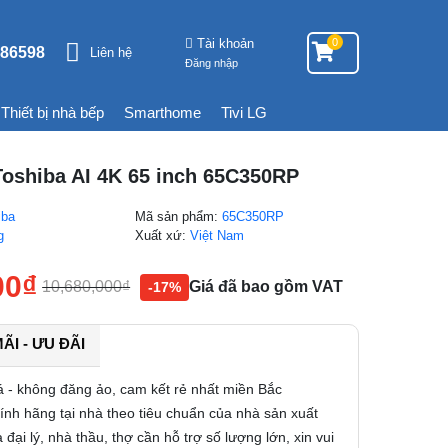
Tài khoản
0
86598
Liên hệ
Đăng nhập
Thiết bị nhà bếp
Smarthome
Tivi LG
Toshiba AI 4K 65 inch 65C350RP
iba
Mã sản phẩm:
65C350RP
g
Xuất xứ:
Việt Nam
00
₫
10,680,000
₫
Giá đã bao gồm VAT
-17%
I - ƯU ĐÃI
á - không đăng ảo, cam kết rẻ nhất miền Bắc
nh hãng tại nhà theo tiêu chuẩn của nhà sản xuất
 đại lý, nhà thầu, thợ cần hỗ trợ số lượng lớn, xin vui