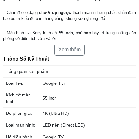
– Chân đế có dạng
chữ V úp ngược
thanh mảnh nhưng chắc chắn đảm
bảo bố trí kiểu để bàn thăng bằng, không sợ nghiêng, đổ.
– Màn hình tivi Sony kích cỡ
55 inch
, phù hợp bày trí trong những căn
phòng có diện tích vừa và lớn.
Xem thêm
Thông Số Kỹ Thuật
Tổng quan sản phẩm
Loại Tivi:
Google Tivi
Kích cỡ màn
55 inch
hình:
Độ phân giải:
4K (Ultra HD)
Loại màn hình:
LED nền (Direct LED)
*Hình ảnh chỉ mang tính chất minh họa cho sản phẩm
Hệ điều hành:
Google TV