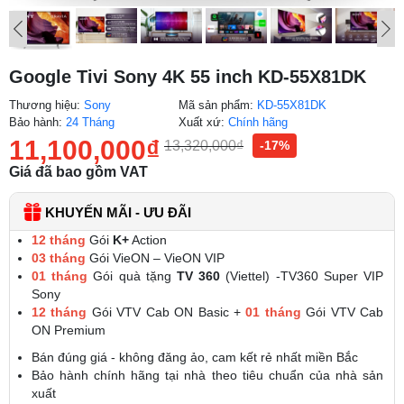
Google Tivi Sony 4K 55 inch KD-55X81DK
Thương hiệu:
Sony
Mã sản phẩm:
KD-55X81DK
Bảo hành:
24 Tháng
Xuất xứ:
Chính hãng
11,100,000
₫
13,320,000
₫
-17%
Giá đã bao gồm VAT
KHUYẾN MÃI - ƯU ĐÃI
12 tháng
Gói
K+
Action
03 tháng
Gói VieON – VieON VIP
01 tháng
Gói quà tặng
TV 360
(Viettel) -TV360 Super VIP
Sony
12 tháng
Gói VTV Cab ON Basic +
01 tháng
Gói VTV Cab
ON Premium
Bán đúng giá - không đăng ảo, cam kết rẻ nhất miền Bắc
Bảo hành chính hãng tại nhà theo tiêu chuẩn của nhà sản
xuất