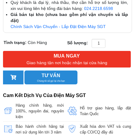
Quý khách là đại lý, nhà thầu, thợ cần hỗ trợ số lượng lớn,
xin vui lòng liên hệ tổng đài bán hàng:
024.2218.6598
Giá bán tại kho (chưa bao gồm phí vận chuyển và lắp
đặt)
Chính Sách Vận Chuyển - Lắp Đặt Điện Máy SGT
Tình trạng:
Còn Hàng
Số lượng:
MUA NGAY
Giao hàng tận nơi hoặc nhận tại cửa hàng
TƯ VẤN
Chúng tôi sẽ gọi lại cho bạn
Cam Kết Dịch Vụ Của Điện Máy SGT
Hàng chính hãng, mới
Hỗ trợ giao hàng, lắp đặt
100%, nguyên đai, nguyên
Toàn Quốc
kiện
Bảo hành chính hãng tại
Xuất hóa đơn VAT và cung
nơi sử dụng lên tới 3 năm
cấp CO/CQ đầy đủ