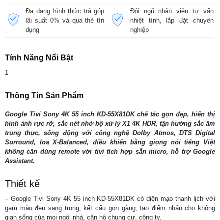
Đa dạng hình thức trả góp
Đội ngũ nhân viên tư vấn
lãi suất 0% và qua thẻ tín
nhiệt tình, lắp đặt chuyên
dụng
nghiệp
Tính Năng Nổi Bật
1
Thông Tin Sản Phẩm
Google Tivi Sony 4K 55 inch KD-55X81DK chế tác gọn đẹp, hiển thị
hình ảnh rực rỡ, sắc nét nhờ bộ xử lý X1 4K HDR, tận hưởng sắc âm
trung thực, sống động với công nghệ Dolby Atmos, DTS Digital
Surround, loa X-Balanced, điều khiển bằng giọng nói tiếng Việt
không cần dùng remote với tivi tích hợp sẵn micro, hỗ trợ Google
Assistant.
Thiết kế
– Google Tivi Sony 4K 55 inch KD-55X81DK có diện mạo thanh lịch với
gam màu đen sang trọng, kết cấu gọn gàng, tạo điểm nhấn cho không
gian sống của mọi ngôi nhà, căn hộ chung cư, công ty.