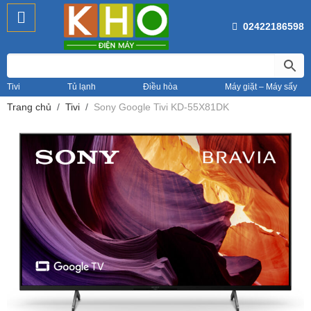
02422186598
Tivi
Tủ lạnh
Điều hòa
Máy giặt – Máy sấy
Trang chủ
Tivi
Sony Google Tivi KD-55X81DK